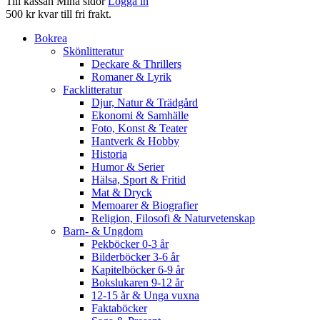
Till kassan
Mina sidor
Logga in
500 kr kvar till fri frakt.
Bokrea
Skönlitteratur
Deckare & Thrillers
Romaner & Lyrik
Facklitteratur
Djur, Natur & Trädgård
Ekonomi & Samhälle
Foto, Konst & Teater
Hantverk & Hobby
Historia
Humor & Serier
Hälsa, Sport & Fritid
Mat & Dryck
Memoarer & Biografier
Religion, Filosofi & Naturvetenskap
Barn- & Ungdom
Pekböcker 0-3 år
Bilderböcker 3-6 år
Kapitelböcker 6-9 år
Bokslukaren 9-12 år
12-15 år & Unga vuxna
Faktaböcker