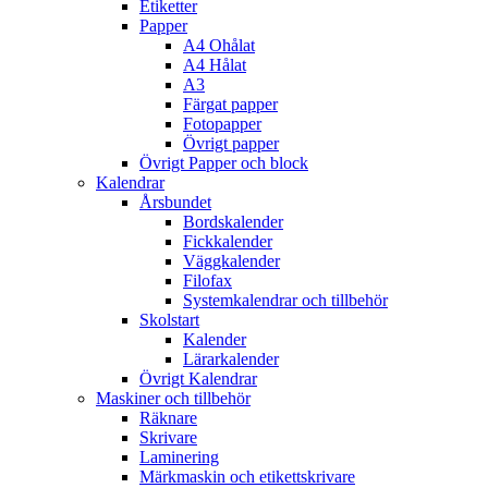
Etiketter
Papper
A4 Ohålat
A4 Hålat
A3
Färgat papper
Fotopapper
Övrigt papper
Övrigt Papper och block
Kalendrar
Årsbundet
Bordskalender
Fickkalender
Väggkalender
Filofax
Systemkalendrar och tillbehör
Skolstart
Kalender
Lärarkalender
Övrigt Kalendrar
Maskiner och tillbehör
Räknare
Skrivare
Laminering
Märkmaskin och etikettskrivare