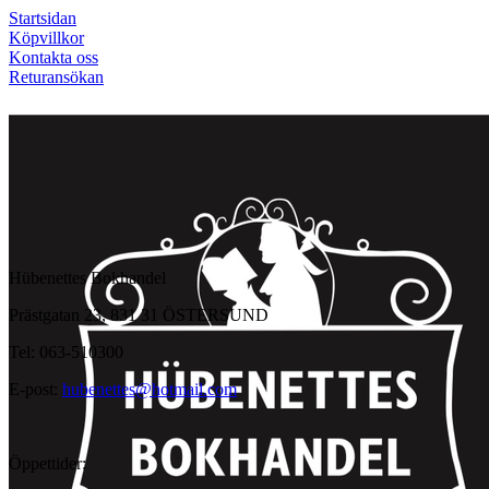
Startsidan
Köpvillkor
Kontakta oss
Returansökan
Hübenettes Bokhandel
Prästgatan 23, 831 31 ÖSTERSUND
Tel: 063-510300
E-post:
hubenettes@hotmail.com
Öppettider: