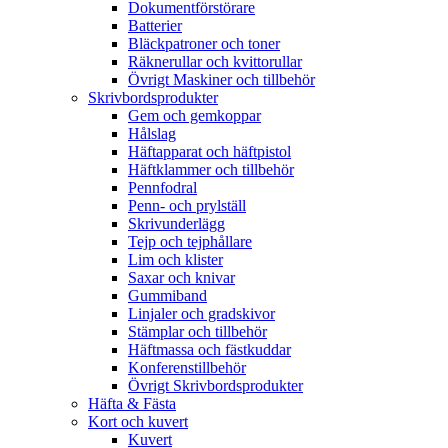
Dokumentförstörare
Batterier
Bläckpatroner och toner
Räknerullar och kvittorullar
Övrigt Maskiner och tillbehör
Skrivbordsprodukter
Gem och gemkoppar
Hålslag
Häftapparat och häftpistol
Häftklammer och tillbehör
Pennfodral
Penn- och prylställ
Skrivunderlägg
Tejp och tejphållare
Lim och klister
Saxar och knivar
Gummiband
Linjaler och gradskivor
Stämplar och tillbehör
Häftmassa och fästkuddar
Konferenstillbehör
Övrigt Skrivbordsprodukter
Häfta & Fästa
Kort och kuvert
Kuvert