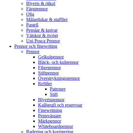
Blyerts & ritkol
Färgpennor
Olja
Målardukar & stafflier
Pastell
Penslar & knivar
Vätskor & övrigt
Uni Posca Pennor
Pennor och finewriting
Pennor
Gelkulpennor
Bläck- och kulpennor
Fiberpennor
Stiftpennor
Överstrykningspennor
Refiller
Patroner
Stift
Blyertspennor
Kalligrafi och reservoar
Finewritning
Pennvässare
Märkpennor
Whiteboardpennor
Radering och korrigering