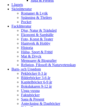
Saga & Present
Lågpris
Skönlitteratur
Romaner & Lyrik
Spänning & Thrilers
Pocket
Facklitteratur
Djur, Natur & Trädgård
Ekonomi & Samhälle
Foto, Konst & Teater
Hantverk & Hobby
Historia
Hälsa, Sport & Fritid
Mat & Dryck
Memoarer & Biografier
Religion, Filosofi & Naturvetenskap
Barn- och Ungdom
Pekböcker 0-3 år
Bilderböcker 3-6 år
Kapitelböcker 6-9 år
Bokslukaren 9-12 år
Unga vuxna
Faktaböcker
Saga & Present
Anteckning & Dagböcker