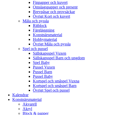
Finpapper och kuvert
Omslagspapper och present
Brevpåsar och provsäckar
Övrigt Kort och kuvert
Måla och pyssla
Ritblock
Färgläggning
Konstnärsmaterial
Hobbymaterial
Övrigt Måla och pyssla
Spel och pussel
Sällskapsspel Vuxen
Sällskapsspel Barn och ungdom
Spel Baby
Pussel Vuxen
Pussel Barn
Pussel Baby
Kortspel och småspel Vuxna
Kortspel och småspel Barn
Övrigt Spel och pussel
Kalendrar
Konstnärsmaterial
Akvarell
Akryl
Block & papper