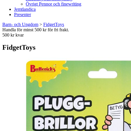
Övrigt Pennor och finewriting
Jemtlandica
Presenter
Barn- och Ungdom
>
FidgetToys
Handla för minst 500 kr för fri frakt.
500 kr kvar
FidgetToys