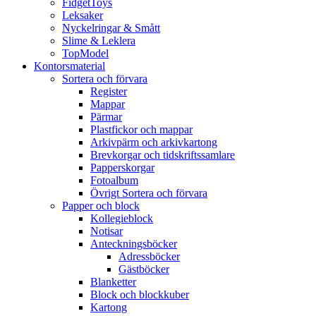
FidgetToys
Leksaker
Nyckelringar & Smått
Slime & Leklera
TopModel
Kontorsmaterial
Sortera och förvara
Register
Mappar
Pärmar
Plastfickor och mappar
Arkivpärm och arkivkartong
Brevkorgar och tidskriftssamlare
Papperskorgar
Fotoalbum
Övrigt Sortera och förvara
Papper och block
Kollegieblock
Notisar
Anteckningsböcker
Adressböcker
Gästböcker
Blanketter
Block och blockkuber
Kartong