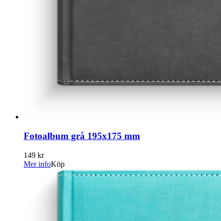
Fotoalbum grå 195x175 mm
149 kr
Mer info
Köp