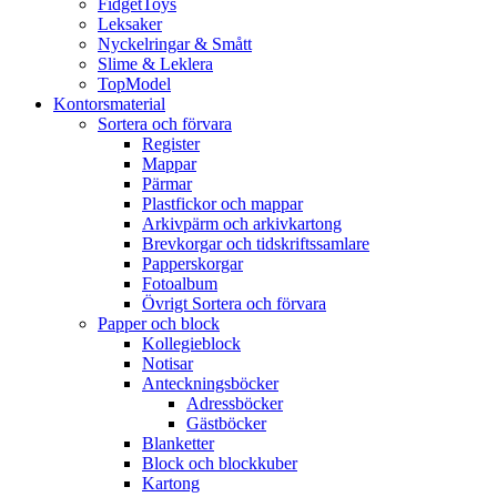
FidgetToys
Leksaker
Nyckelringar & Smått
Slime & Leklera
TopModel
Kontorsmaterial
Sortera och förvara
Register
Mappar
Pärmar
Plastfickor och mappar
Arkivpärm och arkivkartong
Brevkorgar och tidskriftssamlare
Papperskorgar
Fotoalbum
Övrigt Sortera och förvara
Papper och block
Kollegieblock
Notisar
Anteckningsböcker
Adressböcker
Gästböcker
Blanketter
Block och blockkuber
Kartong