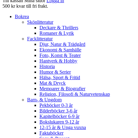
Till kassan
Mina sidor
Logga in
500 kr kvar till fri frakt.
Bokrea
Skönlitteratur
Deckare & Thrillers
Romaner & Lyrik
Facklitteratur
Djur, Natur & Trädgård
Ekonomi & Samhälle
Foto, Konst & Teater
Hantverk & Hobby
Historia
Humor & Serier
Hälsa, Sport & Fritid
Mat & Dryck
Memoarer & Biografier
Religion, Filosofi & Naturvetenskap
Barn- & Ungdom
Pekböcker 0-3 år
Bilderböcker 3-6 år
Kapitelböcker 6-9 år
Bokslukaren 9-12 år
12-15 år & Unga vuxna
Faktaböcker