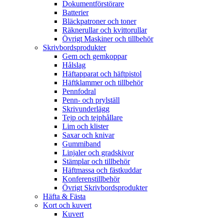
Dokumentförstörare
Batterier
Bläckpatroner och toner
Räknerullar och kvittorullar
Övrigt Maskiner och tillbehör
Skrivbordsprodukter
Gem och gemkoppar
Hålslag
Häftapparat och häftpistol
Häftklammer och tillbehör
Pennfodral
Penn- och prylställ
Skrivunderlägg
Tejp och tejphållare
Lim och klister
Saxar och knivar
Gummiband
Linjaler och gradskivor
Stämplar och tillbehör
Häftmassa och fästkuddar
Konferenstillbehör
Övrigt Skrivbordsprodukter
Häfta & Fästa
Kort och kuvert
Kuvert