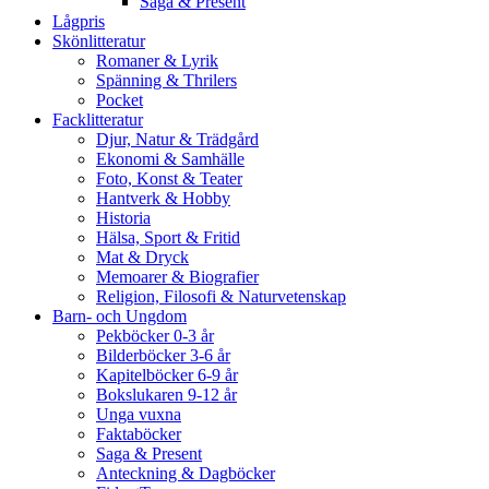
Saga & Present
Lågpris
Skönlitteratur
Romaner & Lyrik
Spänning & Thrilers
Pocket
Facklitteratur
Djur, Natur & Trädgård
Ekonomi & Samhälle
Foto, Konst & Teater
Hantverk & Hobby
Historia
Hälsa, Sport & Fritid
Mat & Dryck
Memoarer & Biografier
Religion, Filosofi & Naturvetenskap
Barn- och Ungdom
Pekböcker 0-3 år
Bilderböcker 3-6 år
Kapitelböcker 6-9 år
Bokslukaren 9-12 år
Unga vuxna
Faktaböcker
Saga & Present
Anteckning & Dagböcker