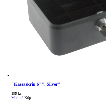
"Kassaskrin 6"", Silver"
199 kr
Mer info
Köp