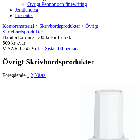
Övrigt Pennor och finewriting
Jemtlandica
Presenter
Kontorsmaterial
>
Skrivbordsprodukter
>
Övrigt
Skrivbordsprodukter
Handla för minst 500 kr för fri frakt.
500 kr kvar
VISAR
1-24
(26)
1
2
Sista
100 per sida
Övrigt Skrivbordsprodukter
Föregående
1
2
Nästa