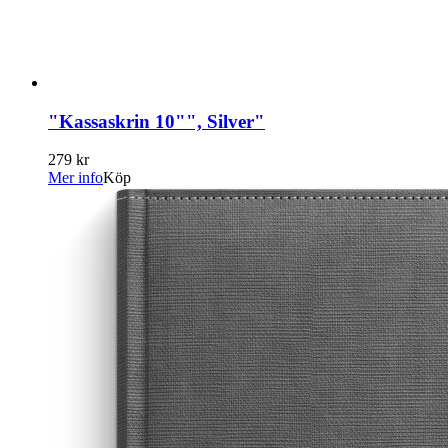
"Kassaskrin 10"", Silver"
279 kr
Mer info
Köp