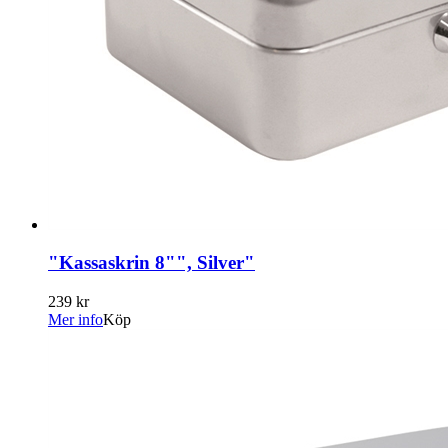
"Kassaskrin 8"", Silver"
239 kr
Mer info
Köp