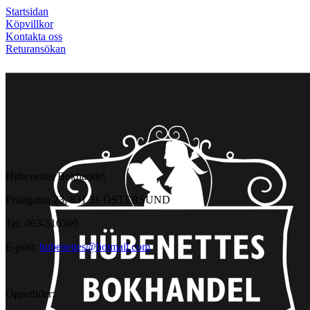
Startsidan
Köpvillkor
Kontakta oss
Returansökan
Hübenettes Bokhandel
Prästgatan 23, 831 31 ÖSTERSUND
Tel: 063-510300
E-post:
hubenettes@hotmail.com
Öppettider: