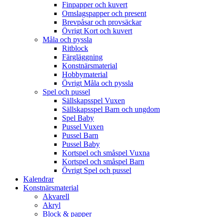
Finpapper och kuvert
Omslagspapper och present
Brevpåsar och provsäckar
Övrigt Kort och kuvert
Måla och pyssla
Ritblock
Färgläggning
Konstnärsmaterial
Hobbymaterial
Övrigt Måla och pyssla
Spel och pussel
Sällskapsspel Vuxen
Sällskapsspel Barn och ungdom
Spel Baby
Pussel Vuxen
Pussel Barn
Pussel Baby
Kortspel och småspel Vuxna
Kortspel och småspel Barn
Övrigt Spel och pussel
Kalendrar
Konstnärsmaterial
Akvarell
Akryl
Block & papper