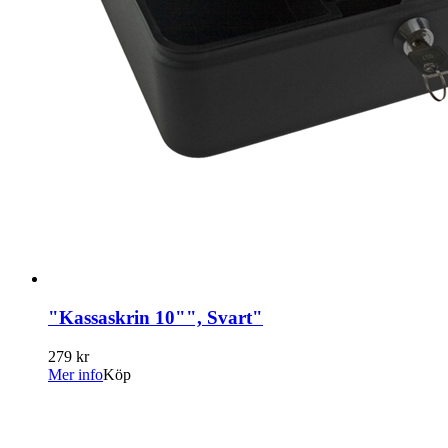
"Kassaskrin 10"", Svart"
279 kr
Mer info
Köp