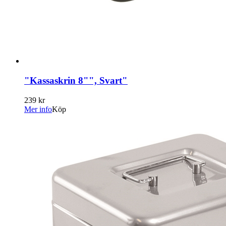
"Kassaskrin 8"", Svart"
239 kr
Mer info
Köp