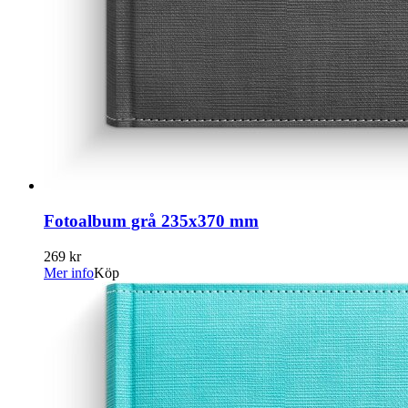
Fotoalbum grå 235x370 mm
269 kr
Mer info
Köp