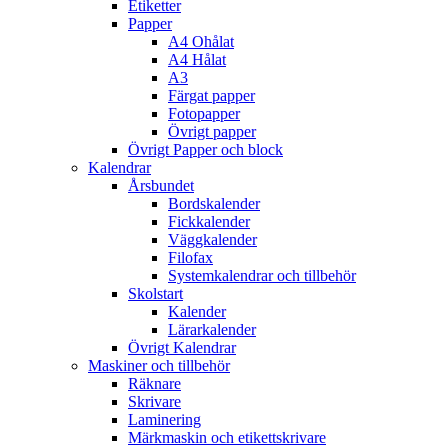
Etiketter
Papper
A4 Ohålat
A4 Hålat
A3
Färgat papper
Fotopapper
Övrigt papper
Övrigt Papper och block
Kalendrar
Årsbundet
Bordskalender
Fickkalender
Väggkalender
Filofax
Systemkalendrar och tillbehör
Skolstart
Kalender
Lärarkalender
Övrigt Kalendrar
Maskiner och tillbehör
Räknare
Skrivare
Laminering
Märkmaskin och etikettskrivare