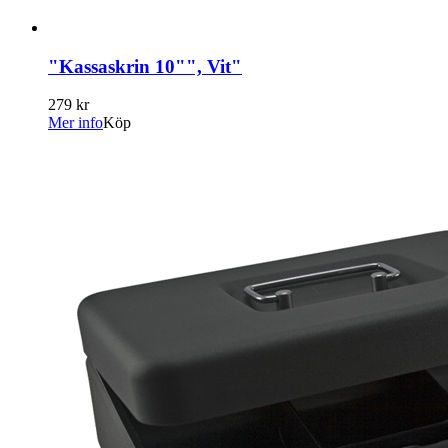
"Kassaskrin 10"", Vit"
279 kr
Mer info
Köp