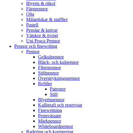
Blyerts & ritkol
Färgpennor
Olja
Målardukar & stafflier
Pastell
Penslar & knivar
Vätskor & övrigt
Uni Posca Pennor
Pennor och finewriting
Pennor
Gelkulpennor
Bläck- och kulpennor
Fiberpennor
Stiftpennor
Överstrykningspennor
Refiller
Patroner
Stift
Blyertspennor
Kalligrafi och reservoar
Finewritning
Pennvässare
Märkpennor
Whiteboardpennor
Radering och korrigering