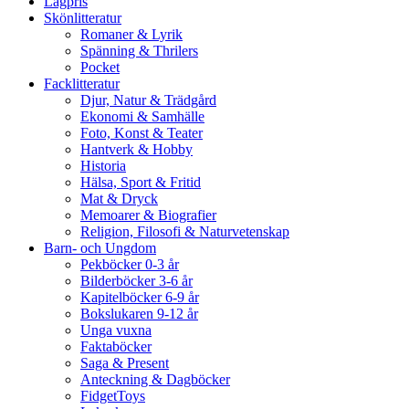
Lågpris
Skönlitteratur
Romaner & Lyrik
Spänning & Thrilers
Pocket
Facklitteratur
Djur, Natur & Trädgård
Ekonomi & Samhälle
Foto, Konst & Teater
Hantverk & Hobby
Historia
Hälsa, Sport & Fritid
Mat & Dryck
Memoarer & Biografier
Religion, Filosofi & Naturvetenskap
Barn- och Ungdom
Pekböcker 0-3 år
Bilderböcker 3-6 år
Kapitelböcker 6-9 år
Bokslukaren 9-12 år
Unga vuxna
Faktaböcker
Saga & Present
Anteckning & Dagböcker
FidgetToys