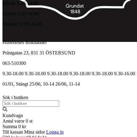
Må-fre 9.30-18.00
Lördag 9.30-16.00
Söndag 12.00-16.00
Hübenettes Bokhandel
Prästgatan 23, 831 31 ÖSTERSUND
063-510300
9.30-18.00
9.30-18.00
9.30-18.00
9.30-18.00
9.30-18.00
9.30-16.00
01/01, Stängt
25/06, 10-14
26/06, 11-14
Sök i butiken
Kundvagn
Antal varor
0
st
Summa
0 kr
Till kassan
Mina sidor
Logga in