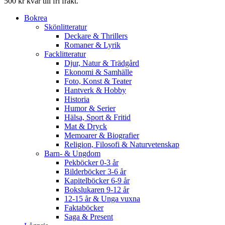
500 kr kvar till fri frakt.
Bokrea
Skönlitteratur
Deckare & Thrillers
Romaner & Lyrik
Facklitteratur
Djur, Natur & Trädgård
Ekonomi & Samhälle
Foto, Konst & Teater
Hantverk & Hobby
Historia
Humor & Serier
Hälsa, Sport & Fritid
Mat & Dryck
Memoarer & Biografier
Religion, Filosofi & Naturvetenskap
Barn- & Ungdom
Pekböcker 0-3 år
Bilderböcker 3-6 år
Kapitelböcker 6-9 år
Bokslukaren 9-12 år
12-15 år & Unga vuxna
Faktaböcker
Saga & Present