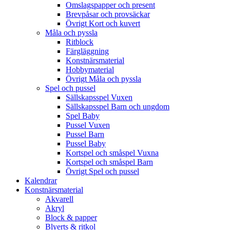
Omslagspapper och present
Brevpåsar och provsäckar
Övrigt Kort och kuvert
Måla och pyssla
Ritblock
Färgläggning
Konstnärsmaterial
Hobbymaterial
Övrigt Måla och pyssla
Spel och pussel
Sällskapsspel Vuxen
Sällskapsspel Barn och ungdom
Spel Baby
Pussel Vuxen
Pussel Barn
Pussel Baby
Kortspel och småspel Vuxna
Kortspel och småspel Barn
Övrigt Spel och pussel
Kalendrar
Konstnärsmaterial
Akvarell
Akryl
Block & papper
Blyerts & ritkol