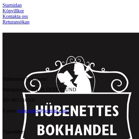
Startsidan
Köpvillkor
Kontakta oss
Returansökan
Hübenettes Bokhandel
Prästgatan 23, 831 31 ÖSTERSUND
Tel: 063-510300
E-post:
hubenettes@hotmail.com
Öppettider: