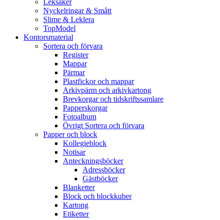
Leksaker
Nyckelringar & Smått
Slime & Leklera
TopModel
Kontorsmaterial
Sortera och förvara
Register
Mappar
Pärmar
Plastfickor och mappar
Arkivpärm och arkivkartong
Brevkorgar och tidskriftssamlare
Papperskorgar
Fotoalbum
Övrigt Sortera och förvara
Papper och block
Kollegieblock
Notisar
Anteckningsböcker
Adressböcker
Gästböcker
Blanketter
Block och blockkuber
Kartong
Etiketter