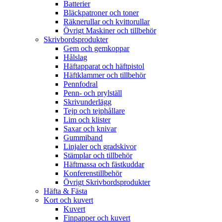
Batterier
Bläckpatroner och toner
Räknerullar och kvittorullar
Övrigt Maskiner och tillbehör
Skrivbordsprodukter
Gem och gemkoppar
Hålslag
Häftapparat och häftpistol
Häftklammer och tillbehör
Pennfodral
Penn- och prylställ
Skrivunderlägg
Tejp och tejphållare
Lim och klister
Saxar och knivar
Gummiband
Linjaler och gradskivor
Stämplar och tillbehör
Häftmassa och fästkuddar
Konferenstillbehör
Övrigt Skrivbordsprodukter
Häfta & Fästa
Kort och kuvert
Kuvert
Finpapper och kuvert