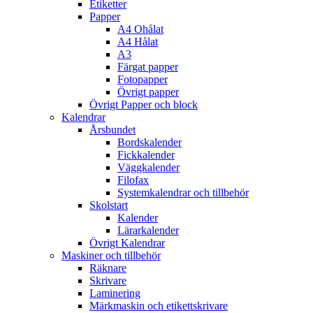
Etiketter
Papper
A4 Ohålat
A4 Hålat
A3
Färgat papper
Fotopapper
Övrigt papper
Övrigt Papper och block
Kalendrar
Årsbundet
Bordskalender
Fickkalender
Väggkalender
Filofax
Systemkalendrar och tillbehör
Skolstart
Kalender
Lärarkalender
Övrigt Kalendrar
Maskiner och tillbehör
Räknare
Skrivare
Laminering
Märkmaskin och etikettskrivare