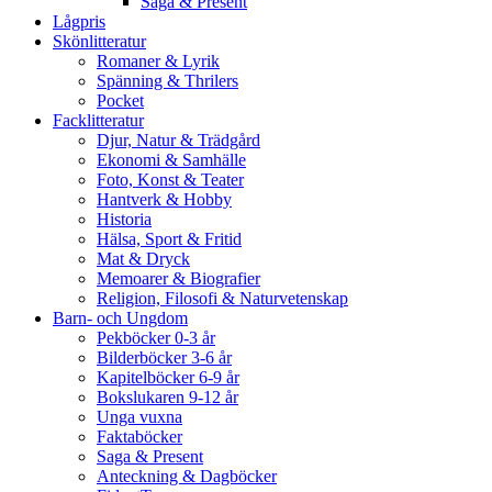
Saga & Present
Lågpris
Skönlitteratur
Romaner & Lyrik
Spänning & Thrilers
Pocket
Facklitteratur
Djur, Natur & Trädgård
Ekonomi & Samhälle
Foto, Konst & Teater
Hantverk & Hobby
Historia
Hälsa, Sport & Fritid
Mat & Dryck
Memoarer & Biografier
Religion, Filosofi & Naturvetenskap
Barn- och Ungdom
Pekböcker 0-3 år
Bilderböcker 3-6 år
Kapitelböcker 6-9 år
Bokslukaren 9-12 år
Unga vuxna
Faktaböcker
Saga & Present
Anteckning & Dagböcker