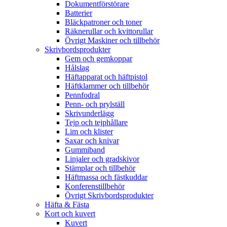
Dokumentförstörare
Batterier
Bläckpatroner och toner
Räknerullar och kvittorullar
Övrigt Maskiner och tillbehör
Skrivbordsprodukter
Gem och gemkoppar
Hålslag
Häftapparat och häftpistol
Häftklammer och tillbehör
Pennfodral
Penn- och prylställ
Skrivunderlägg
Tejp och tejphållare
Lim och klister
Saxar och knivar
Gummiband
Linjaler och gradskivor
Stämplar och tillbehör
Häftmassa och fästkuddar
Konferenstillbehör
Övrigt Skrivbordsprodukter
Häfta & Fästa
Kort och kuvert
Kuvert