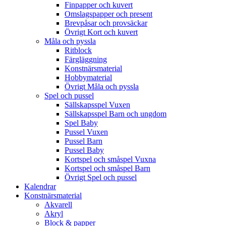
Finpapper och kuvert
Omslagspapper och present
Brevpåsar och provsäckar
Övrigt Kort och kuvert
Måla och pyssla
Ritblock
Färgläggning
Konstnärsmaterial
Hobbymaterial
Övrigt Måla och pyssla
Spel och pussel
Sällskapsspel Vuxen
Sällskapsspel Barn och ungdom
Spel Baby
Pussel Vuxen
Pussel Barn
Pussel Baby
Kortspel och småspel Vuxna
Kortspel och småspel Barn
Övrigt Spel och pussel
Kalendrar
Konstnärsmaterial
Akvarell
Akryl
Block & papper