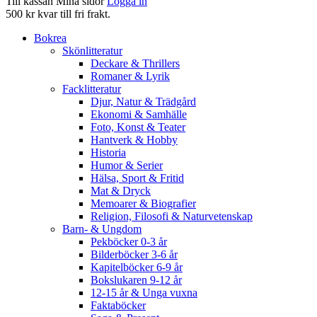
Till kassan
Mina sidor
Logga in
500 kr kvar till fri frakt.
Bokrea
Skönlitteratur
Deckare & Thrillers
Romaner & Lyrik
Facklitteratur
Djur, Natur & Trädgård
Ekonomi & Samhälle
Foto, Konst & Teater
Hantverk & Hobby
Historia
Humor & Serier
Hälsa, Sport & Fritid
Mat & Dryck
Memoarer & Biografier
Religion, Filosofi & Naturvetenskap
Barn- & Ungdom
Pekböcker 0-3 år
Bilderböcker 3-6 år
Kapitelböcker 6-9 år
Bokslukaren 9-12 år
12-15 år & Unga vuxna
Faktaböcker