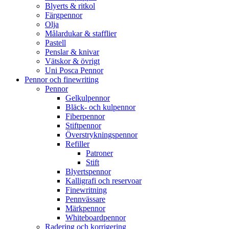
Blyerts & ritkol
Färgpennor
Olja
Målardukar & stafflier
Pastell
Penslar & knivar
Vätskor & övrigt
Uni Posca Pennor
Pennor och finewriting
Pennor
Gelkulpennor
Bläck- och kulpennor
Fiberpennor
Stiftpennor
Överstrykningspennor
Refiller
Patroner
Stift
Blyertspennor
Kalligrafi och reservoar
Finewritning
Pennvässare
Märkpennor
Whiteboardpennor
Radering och korrigering