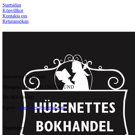
Startsidan
Köpvillkor
Kontakta oss
Returansökan
Hübenettes Bokhandel
Prästgatan 23, 831 31 ÖSTERSUND
Tel: 063-510300
E-post:
hubenettes@hotmail.com
Öppettider: