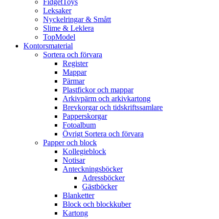
FidgetToys
Leksaker
Nyckelringar & Smått
Slime & Leklera
TopModel
Kontorsmaterial
Sortera och förvara
Register
Mappar
Pärmar
Plastfickor och mappar
Arkivpärm och arkivkartong
Brevkorgar och tidskriftssamlare
Papperskorgar
Fotoalbum
Övrigt Sortera och förvara
Papper och block
Kollegieblock
Notisar
Anteckningsböcker
Adressböcker
Gästböcker
Blanketter
Block och blockkuber
Kartong