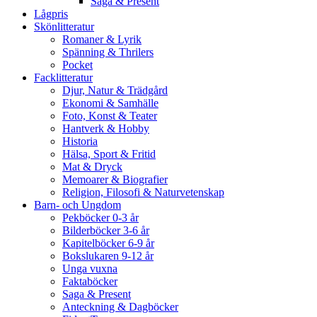
Saga & Present
Lågpris
Skönlitteratur
Romaner & Lyrik
Spänning & Thrilers
Pocket
Facklitteratur
Djur, Natur & Trädgård
Ekonomi & Samhälle
Foto, Konst & Teater
Hantverk & Hobby
Historia
Hälsa, Sport & Fritid
Mat & Dryck
Memoarer & Biografier
Religion, Filosofi & Naturvetenskap
Barn- och Ungdom
Pekböcker 0-3 år
Bilderböcker 3-6 år
Kapitelböcker 6-9 år
Bokslukaren 9-12 år
Unga vuxna
Faktaböcker
Saga & Present
Anteckning & Dagböcker