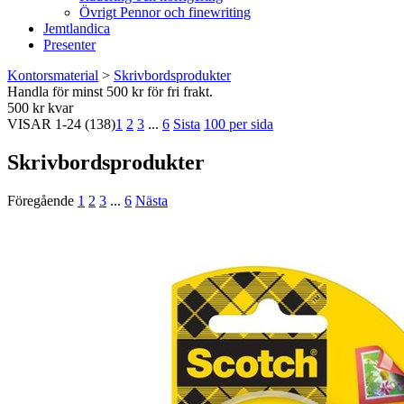
Övrigt Pennor och finewriting
Jemtlandica
Presenter
Kontorsmaterial
>
Skrivbordsprodukter
Handla för minst 500 kr för fri frakt.
500 kr kvar
VISAR
1-24
(138)
1
2
3
...
6
Sista
100 per sida
Skrivbordsprodukter
Föregående
1
2
3
...
6
Nästa