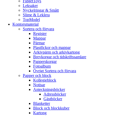
FidgetToys
Leksaker
Nyckelringar & Smått
Slime & Leklera
TopModel
Kontorsmaterial
Sortera och förvara
Register
Mappar
Pärmar
Plastfickor och mappar
Arkivpärm och arkivkartong
Brevkorgar och tidskriftssamlare
Papperskorgar
Fotoalbum
Övrigt Sortera och förvara
Papper och block
Kollegieblock
Notisar
Anteckningsböcker
Adressböcker
Gästböcker
Blanketter
Block och blockkuber
Kartong