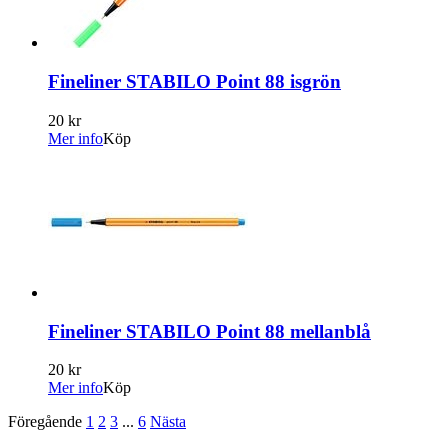
Fineliner STABILO Point 88 isgrön
20 kr
Mer info
Köp
Fineliner STABILO Point 88 mellanblå
20 kr
Mer info
Köp
Föregående
1
2
3
...
6
Nästa