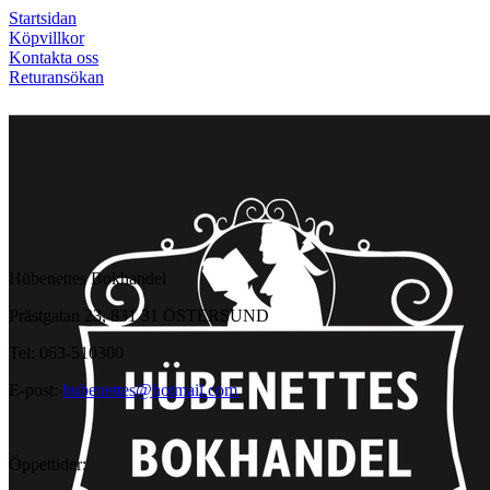
Startsidan
Köpvillkor
Kontakta oss
Returansökan
Hübenettes Bokhandel
Prästgatan 23, 831 31 ÖSTERSUND
Tel: 063-510300
E-post:
hubenettes@hotmail.com
Öppettider: