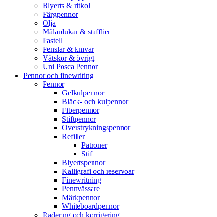
Blyerts & ritkol
Färgpennor
Olja
Målardukar & stafflier
Pastell
Penslar & knivar
Vätskor & övrigt
Uni Posca Pennor
Pennor och finewriting
Pennor
Gelkulpennor
Bläck- och kulpennor
Fiberpennor
Stiftpennor
Överstrykningspennor
Refiller
Patroner
Stift
Blyertspennor
Kalligrafi och reservoar
Finewritning
Pennvässare
Märkpennor
Whiteboardpennor
Radering och korrigering