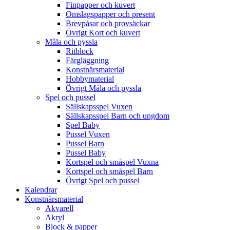
Finpapper och kuvert
Omslagspapper och present
Brevpåsar och provsäckar
Övrigt Kort och kuvert
Måla och pyssla
Ritblock
Färgläggning
Konstnärsmaterial
Hobbymaterial
Övrigt Måla och pyssla
Spel och pussel
Sällskapsspel Vuxen
Sällskapsspel Barn och ungdom
Spel Baby
Pussel Vuxen
Pussel Barn
Pussel Baby
Kortspel och småspel Vuxna
Kortspel och småspel Barn
Övrigt Spel och pussel
Kalendrar
Konstnärsmaterial
Akvarell
Akryl
Block & papper