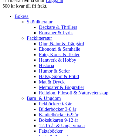
Till kassan
Mina sidor
Logga in
500 kr kvar till fri frakt.
Bokrea
Skönlitteratur
Deckare & Thrillers
Romaner & Lyrik
Facklitteratur
Djur, Natur & Trädgård
Ekonomi & Samhälle
Foto, Konst & Teater
Hantverk & Hobby
Historia
Humor & Serier
Hälsa, Sport & Fritid
Mat & Dryck
Memoarer & Biografier
Religion, Filosofi & Naturvetenskap
Barn- & Ungdom
Pekböcker 0-3 år
Bilderböcker 3-6 år
Kapitelböcker 6-9 år
Bokslukaren 9-12 år
12-15 år & Unga vuxna
Faktaböcker