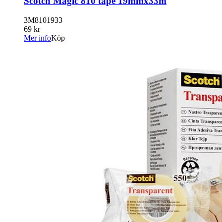
Scotch Magic 810 tape 19mmx33m
3M8101933
69 kr
Mer info
Köp