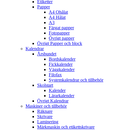
Etiketter
Papper
A4 Ohålat
A4 Hålat
A3
Färgat papper
Fotopapper
Övrigt papper
Övrigt Papper och block
Kalendrar
Årsbundet
Bordskalender
Fickkalender
Väggkalender
Filofax
Systemkalendrar och tillbehör
Skolstart
Kalender
Lärarkalender
Övrigt Kalendrar
Maskiner och tillbehör
Räknare
Skrivare
Laminering
Märkmaskin och etikettskrivare