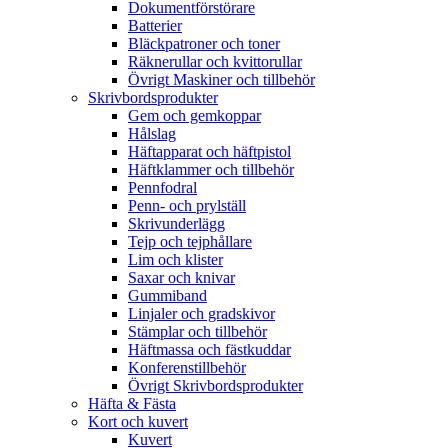
Dokumentförstörare
Batterier
Bläckpatroner och toner
Räknerullar och kvittorullar
Övrigt Maskiner och tillbehör
Skrivbordsprodukter
Gem och gemkoppar
Hålslag
Häftapparat och häftpistol
Häftklammer och tillbehör
Pennfodral
Penn- och prylställ
Skrivunderlägg
Tejp och tejphållare
Lim och klister
Saxar och knivar
Gummiband
Linjaler och gradskivor
Stämplar och tillbehör
Häftmassa och fästkuddar
Konferenstillbehör
Övrigt Skrivbordsprodukter
Häfta & Fästa
Kort och kuvert
Kuvert