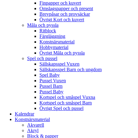
Finpapper och kuvert
Omslagspapper och present
Brevpåsar och provsäckar
Övrigt Kort och kuvert
Måla och pyssla
Ritblock
Färgläggning
Konstnärsmaterial
Hobbymaterial
Övrigt Måla och pyssla
Spel och pussel
Sällskapsspel Vuxen
Sällskapsspel Barn och ungdom
Spel Baby
Pussel Vuxen
Pussel Barn
Pussel Baby
Kortspel och småspel Vuxna
Kortspel och småspel Barn
Övrigt Spel och pussel
Kalendrar
Konstnärsmaterial
Akvarell
Akryl
Block & papper