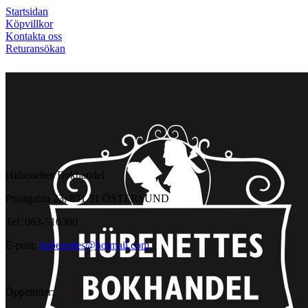
Startsidan
Köpvillkor
Kontakta oss
Returansökan
Hübenettes Bokhandel
Prästgatan 23, 831 31 ÖSTERSUND
Tel: 063-510300
E-post:
hubenettes@hotmail.com
Öppettider: