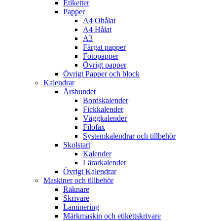
Etiketter
Papper
A4 Ohålat
A4 Hålat
A3
Färgat papper
Fotopapper
Övrigt papper
Övrigt Papper och block
Kalendrar
Årsbundet
Bordskalender
Fickkalender
Väggkalender
Filofax
Systemkalendrar och tillbehör
Skolstart
Kalender
Lärarkalender
Övrigt Kalendrar
Maskiner och tillbehör
Räknare
Skrivare
Laminering
Märkmaskin och etikettskrivare