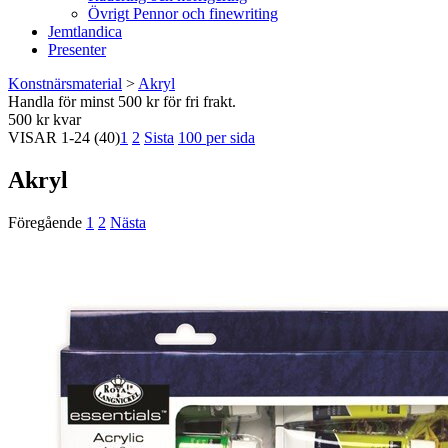
Övrigt Pennor och finewriting
Jemtlandica
Presenter
Konstnärsmaterial
>
Akryl
Handla för minst 500 kr för fri frakt.
500 kr kvar
VISAR
1-24
(40)
1
2
Sista
100 per sida
Akryl
Föregående
1
2
Nästa