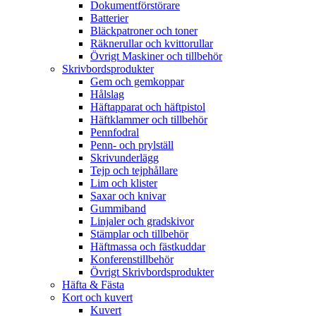
Dokumentförstörare
Batterier
Bläckpatroner och toner
Räknerullar och kvittorullar
Övrigt Maskiner och tillbehör
Skrivbordsprodukter
Gem och gemkoppar
Hålslag
Häftapparat och häftpistol
Häftklammer och tillbehör
Pennfodral
Penn- och prylställ
Skrivunderlägg
Tejp och tejphållare
Lim och klister
Saxar och knivar
Gummiband
Linjaler och gradskivor
Stämplar och tillbehör
Häftmassa och fästkuddar
Konferenstillbehör
Övrigt Skrivbordsprodukter
Häfta & Fästa
Kort och kuvert
Kuvert