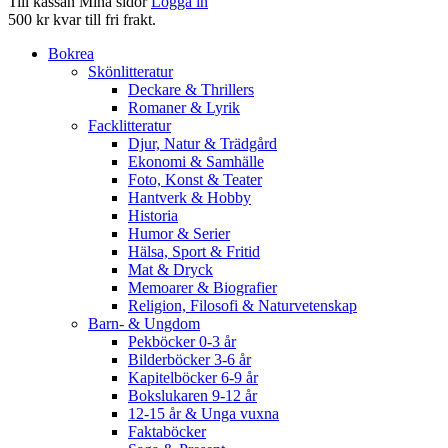
Till kassan
Mina sidor
Logga in
500 kr kvar till fri frakt.
Bokrea
Skönlitteratur
Deckare & Thrillers
Romaner & Lyrik
Facklitteratur
Djur, Natur & Trädgård
Ekonomi & Samhälle
Foto, Konst & Teater
Hantverk & Hobby
Historia
Humor & Serier
Hälsa, Sport & Fritid
Mat & Dryck
Memoarer & Biografier
Religion, Filosofi & Naturvetenskap
Barn- & Ungdom
Pekböcker 0-3 år
Bilderböcker 3-6 år
Kapitelböcker 6-9 år
Bokslukaren 9-12 år
12-15 år & Unga vuxna
Faktaböcker