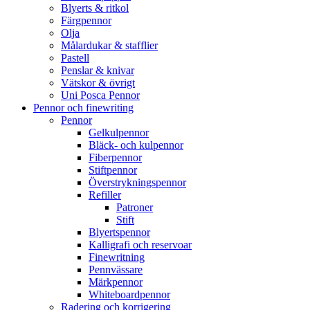
Blyerts & ritkol
Färgpennor
Olja
Målardukar & stafflier
Pastell
Penslar & knivar
Vätskor & övrigt
Uni Posca Pennor
Pennor och finewriting
Pennor
Gelkulpennor
Bläck- och kulpennor
Fiberpennor
Stiftpennor
Överstrykningspennor
Refiller
Patroner
Stift
Blyertspennor
Kalligrafi och reservoar
Finewritning
Pennvässare
Märkpennor
Whiteboardpennor
Radering och korrigering