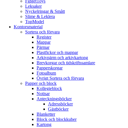
FidgetToys
Leksaker
Nyckelringar & Smått
Slime & Leklera
TopModel
Kontorsmaterial
Sortera och förvara
Register
Mappar
Pärmar
Plastfickor och mappar
Arkivpärm och arkivkartong
Brevkorgar och tidskriftssamlare
Papperskorgar
Fotoalbum
Övrigt Sortera och förvara
Papper och block
Kollegieblock
Notisar
Anteckningsböcker
Adressböcker
Gästböcker
Blanketter
Block och blockkuber
Kartong