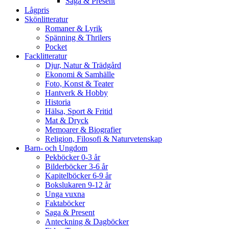
Saga & Present
Lågpris
Skönlitteratur
Romaner & Lyrik
Spänning & Thrilers
Pocket
Facklitteratur
Djur, Natur & Trädgård
Ekonomi & Samhälle
Foto, Konst & Teater
Hantverk & Hobby
Historia
Hälsa, Sport & Fritid
Mat & Dryck
Memoarer & Biografier
Religion, Filosofi & Naturvetenskap
Barn- och Ungdom
Pekböcker 0-3 år
Bilderböcker 3-6 år
Kapitelböcker 6-9 år
Bokslukaren 9-12 år
Unga vuxna
Faktaböcker
Saga & Present
Anteckning & Dagböcker