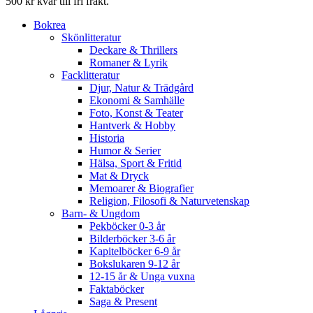
500 kr kvar till fri frakt.
Bokrea
Skönlitteratur
Deckare & Thrillers
Romaner & Lyrik
Facklitteratur
Djur, Natur & Trädgård
Ekonomi & Samhälle
Foto, Konst & Teater
Hantverk & Hobby
Historia
Humor & Serier
Hälsa, Sport & Fritid
Mat & Dryck
Memoarer & Biografier
Religion, Filosofi & Naturvetenskap
Barn- & Ungdom
Pekböcker 0-3 år
Bilderböcker 3-6 år
Kapitelböcker 6-9 år
Bokslukaren 9-12 år
12-15 år & Unga vuxna
Faktaböcker
Saga & Present