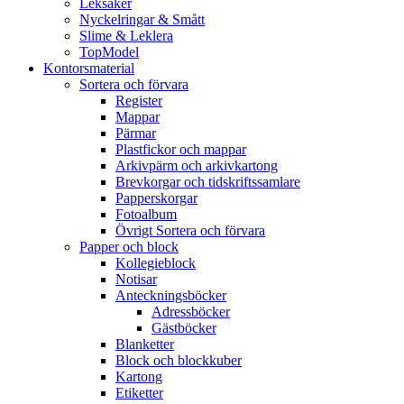
Leksaker
Nyckelringar & Smått
Slime & Leklera
TopModel
Kontorsmaterial
Sortera och förvara
Register
Mappar
Pärmar
Plastfickor och mappar
Arkivpärm och arkivkartong
Brevkorgar och tidskriftssamlare
Papperskorgar
Fotoalbum
Övrigt Sortera och förvara
Papper och block
Kollegieblock
Notisar
Anteckningsböcker
Adressböcker
Gästböcker
Blanketter
Block och blockkuber
Kartong
Etiketter