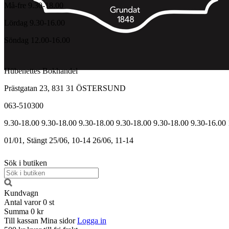
Må-fre 9.30-18.00
Lördag 9.30-16.00
Söndag 12.00-16.00
Hübenettes Bokhandel
Prästgatan 23, 831 31 ÖSTERSUND
063-510300
9.30-18.00
9.30-18.00
9.30-18.00
9.30-18.00
9.30-18.00
9.30-16.00
01/01, Stängt
25/06, 10-14
26/06, 11-14
Sök i butiken
Kundvagn
Antal varor
0
st
Summa
0 kr
Till kassan
Mina sidor
Logga in