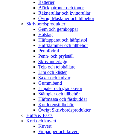
Batterier
Bläckpatroner och toner
Räknerullar och kvittorullar
Övrigt Maskiner och tillbehör
Skrivbordsprodukter
Gem och gemkoppar
Hålslag
Häftapparat och häftpistol
Häftklammer och tillbehör
Pennfodral
Penn- och prylställ
Skrivunderlägg
Tejp och tejphållare
Lim och klister
Saxar och knivar
Gummiband
Linjaler och gradskivor
Stämplar och tillbehör
Häftmassa och fästkuddar
Konferenstillbehör
Övrigt Skrivbordsprodukter
Häfta & Fästa
Kort och kuvert
Kuvert
Finpapper och kuvert