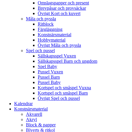
Omslagspapper och present
Brevpåsar och provsäckar
Övrigt Kort och kuvert
Måla och pyssla
Ritblock
Färgläggning
Konstnärsmaterial
Hobbymaterial
Övrigt Måla och pyssla
Spel och pussel
Sällskapsspel Vuxen
Sällskapsspel Barn och ungdom
Spel Baby
Pussel Vuxen
Pussel Barn
Pussel Baby
Kortspel och småspel Vuxna
Kortspel och småspel Barn
Övrigt Spel och pussel
Kalendrar
Konstnärsmaterial
Akvarell
Akryl
Block & papper
Blyerts & ritkol