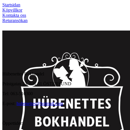
Startsidan
Köpvillkor
Kontakta oss
Returansökan
Hübenettes Bokhandel
Prästgatan 23, 831 31 ÖSTERSUND
Tel: 063-510300
E-post:
hubenettes@hotmail.com
Öppettider: