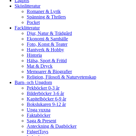
Lågpris
Skönlitteratur
Romaner & Lyrik
Spänning & Thrilers
Pocket
Facklitteratur
Djur, Natur & Trädgård
Ekonomi & Samhälle
Foto, Konst & Teater
Hantverk & Hobby
Historia
Hälsa, Sport & Fritid
Mat & Dryck
Memoarer & Biografier
Religion, Filosofi & Naturvetenskap
Barn- och Ungdom
Pekböcker 0-3 år
Bilderböcker 3-6 år
Kapitelböcker 6-9 år
Bokslukaren 9-12 år
Unga vuxna
Faktaböcker
Saga & Present
Anteckning & Dagböcker
FidgetToys