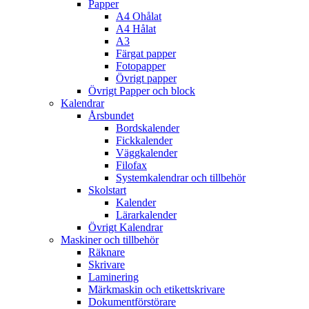
Papper
A4 Ohålat
A4 Hålat
A3
Färgat papper
Fotopapper
Övrigt papper
Övrigt Papper och block
Kalendrar
Årsbundet
Bordskalender
Fickkalender
Väggkalender
Filofax
Systemkalendrar och tillbehör
Skolstart
Kalender
Lärarkalender
Övrigt Kalendrar
Maskiner och tillbehör
Räknare
Skrivare
Laminering
Märkmaskin och etikettskrivare
Dokumentförstörare