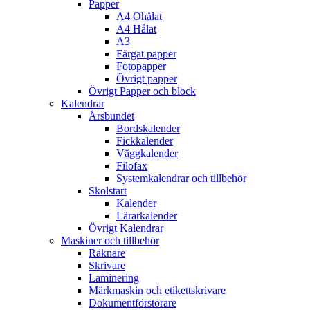
Papper
A4 Ohålat
A4 Hålat
A3
Färgat papper
Fotopapper
Övrigt papper
Övrigt Papper och block
Kalendrar
Årsbundet
Bordskalender
Fickkalender
Väggkalender
Filofax
Systemkalendrar och tillbehör
Skolstart
Kalender
Lärarkalender
Övrigt Kalendrar
Maskiner och tillbehör
Räknare
Skrivare
Laminering
Märkmaskin och etikettskrivare
Dokumentförstörare