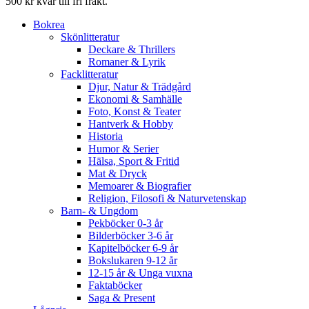
500 kr kvar till fri frakt.
Bokrea
Skönlitteratur
Deckare & Thrillers
Romaner & Lyrik
Facklitteratur
Djur, Natur & Trädgård
Ekonomi & Samhälle
Foto, Konst & Teater
Hantverk & Hobby
Historia
Humor & Serier
Hälsa, Sport & Fritid
Mat & Dryck
Memoarer & Biografier
Religion, Filosofi & Naturvetenskap
Barn- & Ungdom
Pekböcker 0-3 år
Bilderböcker 3-6 år
Kapitelböcker 6-9 år
Bokslukaren 9-12 år
12-15 år & Unga vuxna
Faktaböcker
Saga & Present