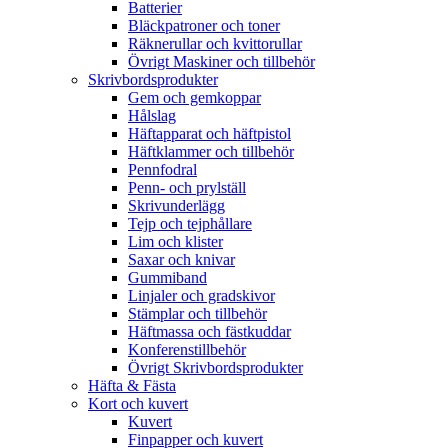
Batterier
Bläckpatroner och toner
Räknerullar och kvittorullar
Övrigt Maskiner och tillbehör
Skrivbordsprodukter
Gem och gemkoppar
Hålslag
Häftapparat och häftpistol
Häftklammer och tillbehör
Pennfodral
Penn- och prylställ
Skrivunderlägg
Tejp och tejphållare
Lim och klister
Saxar och knivar
Gummiband
Linjaler och gradskivor
Stämplar och tillbehör
Häftmassa och fästkuddar
Konferenstillbehör
Övrigt Skrivbordsprodukter
Häfta & Fästa
Kort och kuvert
Kuvert
Finpapper och kuvert