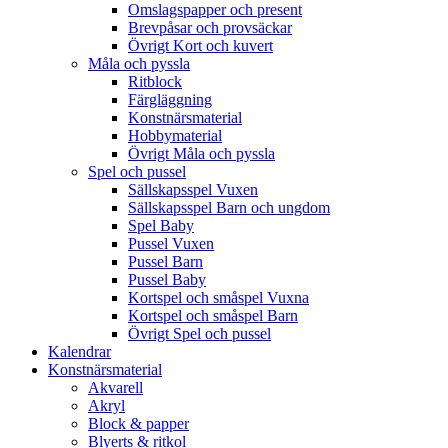
Omslagspapper och present
Brevpåsar och provsäckar
Övrigt Kort och kuvert
Måla och pyssla
Ritblock
Färgläggning
Konstnärsmaterial
Hobbymaterial
Övrigt Måla och pyssla
Spel och pussel
Sällskapsspel Vuxen
Sällskapsspel Barn och ungdom
Spel Baby
Pussel Vuxen
Pussel Barn
Pussel Baby
Kortspel och småspel Vuxna
Kortspel och småspel Barn
Övrigt Spel och pussel
Kalendrar
Konstnärsmaterial
Akvarell
Akryl
Block & papper
Blyerts & ritkol