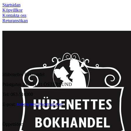
Startsidan
Köpvillkor
Kontakta oss
Returansökan
Hübenettes Bokhandel
Prästgatan 23, 831 31 ÖSTERSUND
Tel: 063-510300
E-post:
hubenettes@hotmail.com
Öppettider: