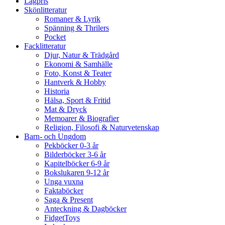
Lågpris
Skönlitteratur
Romaner & Lyrik
Spänning & Thrilers
Pocket
Facklitteratur
Djur, Natur & Trädgård
Ekonomi & Samhälle
Foto, Konst & Teater
Hantverk & Hobby
Historia
Hälsa, Sport & Fritid
Mat & Dryck
Memoarer & Biografier
Religion, Filosofi & Naturvetenskap
Barn- och Ungdom
Pekböcker 0-3 år
Bilderböcker 3-6 år
Kapitelböcker 6-9 år
Bokslukaren 9-12 år
Unga vuxna
Faktaböcker
Saga & Present
Anteckning & Dagböcker
FidgetToys