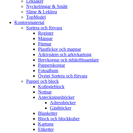
Leksaker
Nyckelringar & Smått
Slime & Leklera
TopModel
Kontorsmaterial
Sortera och förvara
Register
Mappar
Pärmar
Plastfickor och mappar
Arkivpärm och arkivkartong
Brevkorgar och tidskriftssamlare
Papperskorgar
Fotoalbum
Övrigt Sortera och förvara
Papper och block
Kollegieblock
Notisar
Anteckningsböcker
Adressböcker
Gästböcker
Blanketter
Block och blockkuber
Kartong
Etiketter