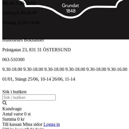
Må-fre 9.30-18.00
Lördag 9.30-16.00
Söndag 12.00-16.00
Hübenettes Bokhandel
Prästgatan 23, 831 31 ÖSTERSUND
063-510300
9.30-18.00
9.30-18.00
9.30-18.00
9.30-18.00
9.30-18.00
9.30-16.00
01/01, Stängt
25/06, 10-14
26/06, 11-14
Sök i butiken
Kundvagn
Antal varor
0
st
Summa
0 kr
Till kassan
Mina sidor
Logga in