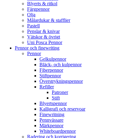
Blyerts & ritkol
Färgpennor
Olja
Målardukar & stafflier
Pastell
Penslar & knivar
Vätskor & övrigt
Uni Posca Pennor
Pennor och finewriting
Pennor
Gelkulpennor
Bläck- och kulpennor
Fiberpennor
Stiftpennor
Överstrykningspennor
Refiller
Patroner
Stift
Blyertspennor
Kalligrafi och reservoar
Finewritning
Pennvässare
Märkpennor
Whiteboardpennor
Radering och korrigering