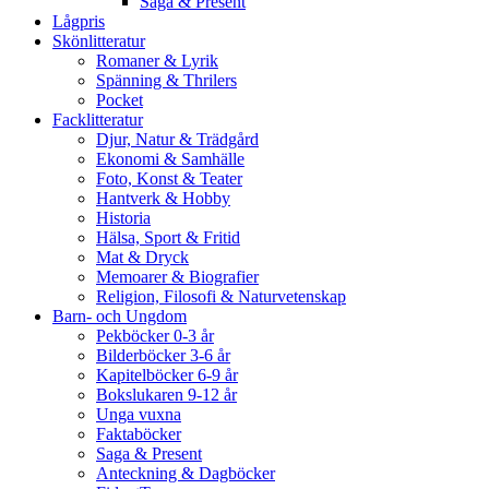
Saga & Present
Lågpris
Skönlitteratur
Romaner & Lyrik
Spänning & Thrilers
Pocket
Facklitteratur
Djur, Natur & Trädgård
Ekonomi & Samhälle
Foto, Konst & Teater
Hantverk & Hobby
Historia
Hälsa, Sport & Fritid
Mat & Dryck
Memoarer & Biografier
Religion, Filosofi & Naturvetenskap
Barn- och Ungdom
Pekböcker 0-3 år
Bilderböcker 3-6 år
Kapitelböcker 6-9 år
Bokslukaren 9-12 år
Unga vuxna
Faktaböcker
Saga & Present
Anteckning & Dagböcker