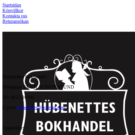
Startsidan
Köpvillkor
Kontakta oss
Returansökan
Hübenettes Bokhandel
Prästgatan 23, 831 31 ÖSTERSUND
Tel: 063-510300
E-post:
hubenettes@hotmail.com
Öppettider: