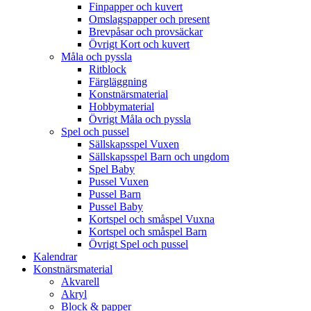
Finpapper och kuvert
Omslagspapper och present
Brevpåsar och provsäckar
Övrigt Kort och kuvert
Måla och pyssla
Ritblock
Färgläggning
Konstnärsmaterial
Hobbymaterial
Övrigt Måla och pyssla
Spel och pussel
Sällskapsspel Vuxen
Sällskapsspel Barn och ungdom
Spel Baby
Pussel Vuxen
Pussel Barn
Pussel Baby
Kortspel och småspel Vuxna
Kortspel och småspel Barn
Övrigt Spel och pussel
Kalendrar
Konstnärsmaterial
Akvarell
Akryl
Block & papper