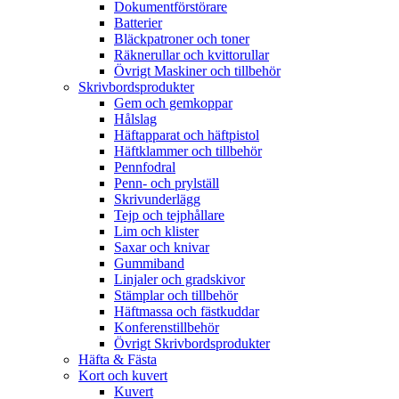
Dokumentförstörare
Batterier
Bläckpatroner och toner
Räknerullar och kvittorullar
Övrigt Maskiner och tillbehör
Skrivbordsprodukter
Gem och gemkoppar
Hålslag
Häftapparat och häftpistol
Häftklammer och tillbehör
Pennfodral
Penn- och prylställ
Skrivunderlägg
Tejp och tejphållare
Lim och klister
Saxar och knivar
Gummiband
Linjaler och gradskivor
Stämplar och tillbehör
Häftmassa och fästkuddar
Konferenstillbehör
Övrigt Skrivbordsprodukter
Häfta & Fästa
Kort och kuvert
Kuvert