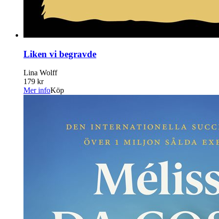
Liken vi begravde
Lina Wolff
179 kr
Mer info
Köp