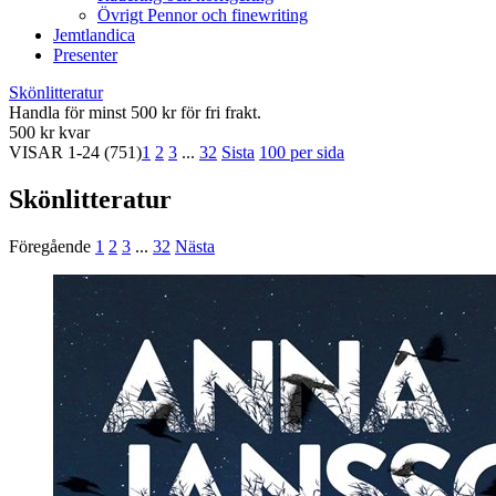
Övrigt Pennor och finewriting
Jemtlandica
Presenter
Skönlitteratur
Handla för minst 500 kr för fri frakt.
500 kr kvar
VISAR
1-24
(751)
1
2
3
...
32
Sista
100 per sida
Skönlitteratur
Föregående
1
2
3
...
32
Nästa