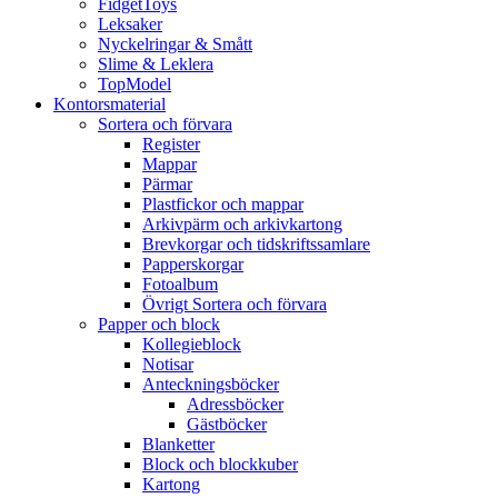
FidgetToys
Leksaker
Nyckelringar & Smått
Slime & Leklera
TopModel
Kontorsmaterial
Sortera och förvara
Register
Mappar
Pärmar
Plastfickor och mappar
Arkivpärm och arkivkartong
Brevkorgar och tidskriftssamlare
Papperskorgar
Fotoalbum
Övrigt Sortera och förvara
Papper och block
Kollegieblock
Notisar
Anteckningsböcker
Adressböcker
Gästböcker
Blanketter
Block och blockkuber
Kartong