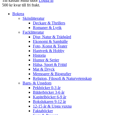
Till kassan
Mina sidor
Logga in
500 kr kvar till fri frakt.
Bokrea
Skönlitteratur
Deckare & Thrillers
Romaner & Lyrik
Facklitteratur
Djur, Natur & Trädgård
Ekonomi & Samhälle
Foto, Konst & Teater
Hantverk & Hobby
Historia
Humor & Serier
Hälsa, Sport & Fritid
Mat & Dryck
Memoarer & Biografier
Religion, Filosofi & Naturvetenskap
Barn- & Ungdom
Pekböcker 0-3 år
Bilderböcker 3-6 år
Kapitelböcker 6-9 år
Bokslukaren 9-12 år
12-15 år & Unga vuxna
Faktaböcker