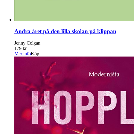
Andra året på den lilla skolan på klippan
Jenny Colgan
179 kr
Mer info
Köp