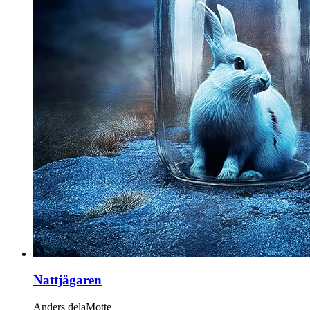
Nattjägaren
Anders delaMotte