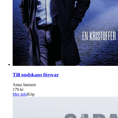
Till ondskans försvar
Anna Jansson
179 kr
Mer info
Köp