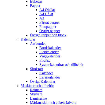
Etiketter
Papper
A4 Ohålat
A4 Hålat
A3
Färgat papper
Fotopapper
Övrigt papper
Övrigt Papper och block
Kalendrar
Årsbundet
Bordskalender
Fickkalender
Väggkalender
Filofax
Systemkalendrar och tillbehör
Skolstart
Kalender
Lärarkalender
Övrigt Kalendrar
Maskiner och tillbehör
Räknare
Skrivare
Laminering
Märkmaskin och etikettskrivare