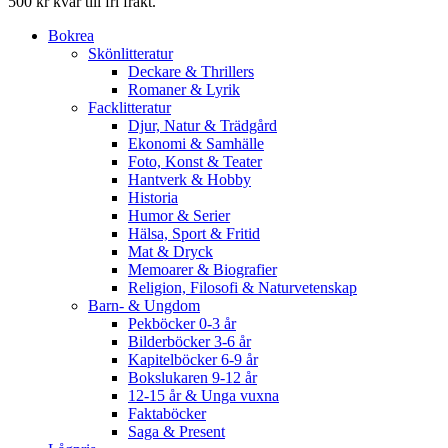
500 kr kvar till fri frakt.
Bokrea
Skönlitteratur
Deckare & Thrillers
Romaner & Lyrik
Facklitteratur
Djur, Natur & Trädgård
Ekonomi & Samhälle
Foto, Konst & Teater
Hantverk & Hobby
Historia
Humor & Serier
Hälsa, Sport & Fritid
Mat & Dryck
Memoarer & Biografier
Religion, Filosofi & Naturvetenskap
Barn- & Ungdom
Pekböcker 0-3 år
Bilderböcker 3-6 år
Kapitelböcker 6-9 år
Bokslukaren 9-12 år
12-15 år & Unga vuxna
Faktaböcker
Saga & Present