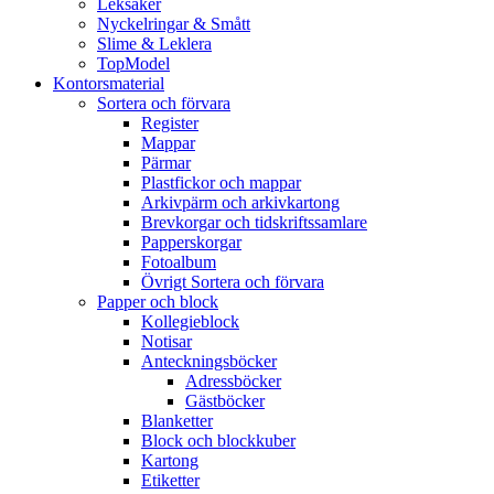
Leksaker
Nyckelringar & Smått
Slime & Leklera
TopModel
Kontorsmaterial
Sortera och förvara
Register
Mappar
Pärmar
Plastfickor och mappar
Arkivpärm och arkivkartong
Brevkorgar och tidskriftssamlare
Papperskorgar
Fotoalbum
Övrigt Sortera och förvara
Papper och block
Kollegieblock
Notisar
Anteckningsböcker
Adressböcker
Gästböcker
Blanketter
Block och blockkuber
Kartong
Etiketter