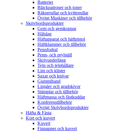
Batterier
Bläckpatroner och toner
Räknerullar och kvittorullar
Övrigt Maskiner och tillbehör
Skrivbordsprodukter
Gem och gemkoppar
Hålslag
Häftapparat och häftpistol
Häftklammer och tillbehör
Pennfodral
Penn- och prylställ
Skrivunderlägg
Tejp och tejphållare
Lim och klister
Saxar och knivar
Gummiband
Linjaler och gradskivor
Stämplar och tillbehör
Häftmassa och fästkuddar
Konferenstillbehör
Övrigt Skrivbordsprodukter
Häfta & Fästa
Kort och kuvert
Kuvert
Finpapper och kuvert