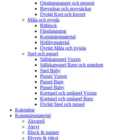
Omslagspapper och present
Brevpåsar och provsäckar
Övrigt Kort och kuvert
Måla och pyssla
Ritblock
Färgläggning
Konstnärsmaterial
Hobbymaterial
Övrigt Måla och pyssla
Spel och pussel
Sällskapsspel Vuxen
Sällskapsspel Barn och ungdom
Spel Baby
Pussel Vuxen
Pussel Barn
Pussel Baby
Kortspel och småspel Vuxna
Kortspel och småspel Barn
Övrigt Spel och pussel
Kalendrar
Konstnärsmaterial
Akvarell
Akryl
Block & papper
Blyerts & ritkol