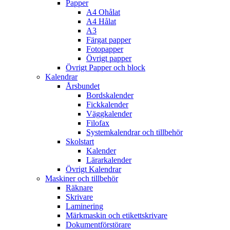
Papper
A4 Ohålat
A4 Hålat
A3
Färgat papper
Fotopapper
Övrigt papper
Övrigt Papper och block
Kalendrar
Årsbundet
Bordskalender
Fickkalender
Väggkalender
Filofax
Systemkalendrar och tillbehör
Skolstart
Kalender
Lärarkalender
Övrigt Kalendrar
Maskiner och tillbehör
Räknare
Skrivare
Laminering
Märkmaskin och etikettskrivare
Dokumentförstörare