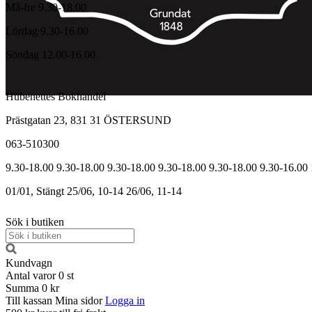
Må-fre 9.30-18.00
Lördag 9.30-16.00
Söndag 12.00-16.00
Hübenettes Bokhandel
Prästgatan 23, 831 31 ÖSTERSUND
063-510300
9.30-18.00
9.30-18.00
9.30-18.00
9.30-18.00
9.30-18.00
9.30-16.00
01/01, Stängt
25/06, 10-14
26/06, 11-14
Sök i butiken
Kundvagn
Antal varor
0
st
Summa
0 kr
Till kassan
Mina sidor
Logga in