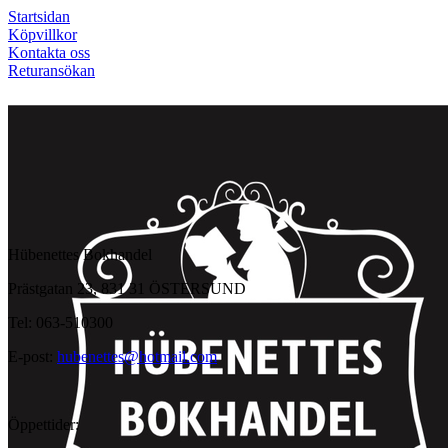
Startsidan
Köpvillkor
Kontakta oss
Returansökan
Hübenettes Bokhandel
Prästgatan 23, 831 31 ÖSTERSUND
Tel: 063-510300
E-post:
hubenettes@hotmail.com
Öppettider: