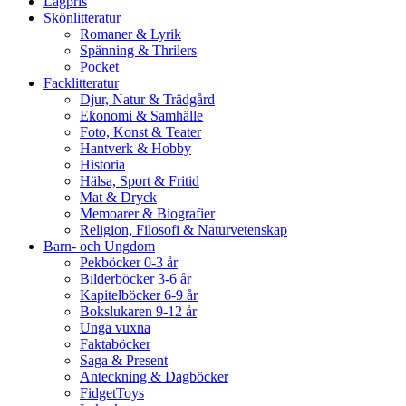
Lågpris
Skönlitteratur
Romaner & Lyrik
Spänning & Thrilers
Pocket
Facklitteratur
Djur, Natur & Trädgård
Ekonomi & Samhälle
Foto, Konst & Teater
Hantverk & Hobby
Historia
Hälsa, Sport & Fritid
Mat & Dryck
Memoarer & Biografier
Religion, Filosofi & Naturvetenskap
Barn- och Ungdom
Pekböcker 0-3 år
Bilderböcker 3-6 år
Kapitelböcker 6-9 år
Bokslukaren 9-12 år
Unga vuxna
Faktaböcker
Saga & Present
Anteckning & Dagböcker
FidgetToys