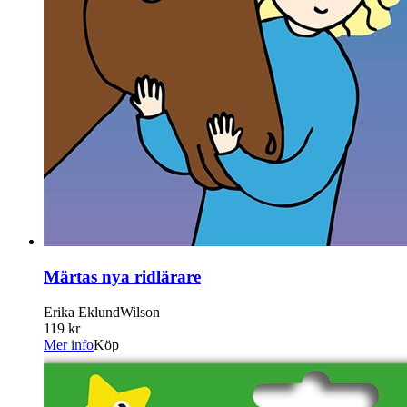
Märtas nya ridlärare
Erika EklundWilson
119 kr
Mer info
Köp