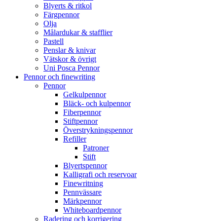
Blyerts & ritkol
Färgpennor
Olja
Målardukar & stafflier
Pastell
Penslar & knivar
Vätskor & övrigt
Uni Posca Pennor
Pennor och finewriting
Pennor
Gelkulpennor
Bläck- och kulpennor
Fiberpennor
Stiftpennor
Överstrykningspennor
Refiller
Patroner
Stift
Blyertspennor
Kalligrafi och reservoar
Finewritning
Pennvässare
Märkpennor
Whiteboardpennor
Radering och korrigering