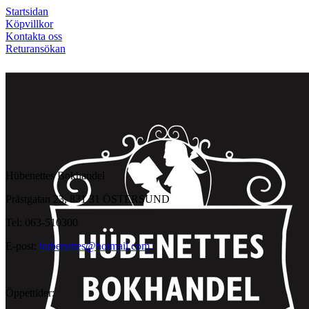
Startsidan
Köpvillkor
Kontakta oss
Returansökan
Hübenettes Bokhandel
Prästgatan 23, 831 31 ÖSTERSUND
Tel: 063-510300
E-post:
hubenettes@hotmail.com
Öppettider: