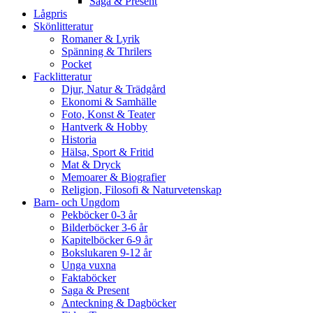
Saga & Present
Lågpris
Skönlitteratur
Romaner & Lyrik
Spänning & Thrilers
Pocket
Facklitteratur
Djur, Natur & Trädgård
Ekonomi & Samhälle
Foto, Konst & Teater
Hantverk & Hobby
Historia
Hälsa, Sport & Fritid
Mat & Dryck
Memoarer & Biografier
Religion, Filosofi & Naturvetenskap
Barn- och Ungdom
Pekböcker 0-3 år
Bilderböcker 3-6 år
Kapitelböcker 6-9 år
Bokslukaren 9-12 år
Unga vuxna
Faktaböcker
Saga & Present
Anteckning & Dagböcker