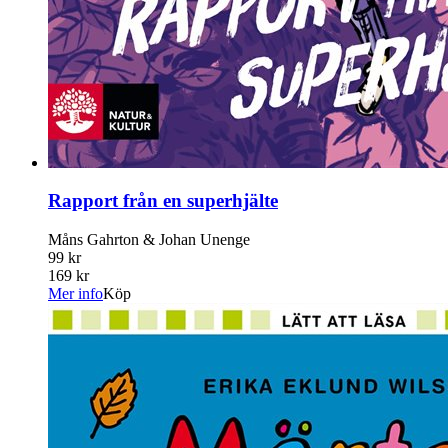
Rapport från en superhjälte
Måns Gahrton & Johan Unenge
99 kr
169 kr
Mer info
Köp