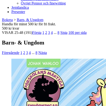
Övrigt Pennor och finewriting
Jemtlandica
Presenter
Bokrea
>
Barn- & Ungdom
Handla för minst 500 kr för fri frakt.
500 kr kvar
VISAR
25-48
(191)
Första
1
2
3
4
...
8
Sista
100 per sida
Barn- & Ungdom
Föregående
1
2
3
4
...
8
Nästa