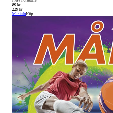
Flera Författare
89 kr
229 kr
Mer info
Köp