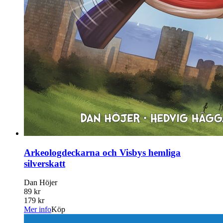
Arkeologdeckarna och Visbys hemliga
silverskatt
Dan Höjer
89 kr
179 kr
Mer info
Köp