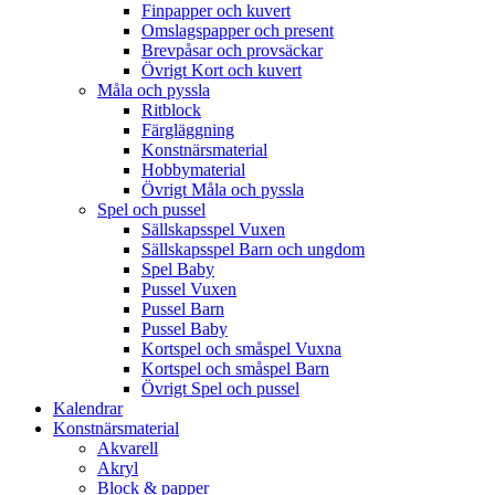
Finpapper och kuvert
Omslagspapper och present
Brevpåsar och provsäckar
Övrigt Kort och kuvert
Måla och pyssla
Ritblock
Färgläggning
Konstnärsmaterial
Hobbymaterial
Övrigt Måla och pyssla
Spel och pussel
Sällskapsspel Vuxen
Sällskapsspel Barn och ungdom
Spel Baby
Pussel Vuxen
Pussel Barn
Pussel Baby
Kortspel och småspel Vuxna
Kortspel och småspel Barn
Övrigt Spel och pussel
Kalendrar
Konstnärsmaterial
Akvarell
Akryl
Block & papper