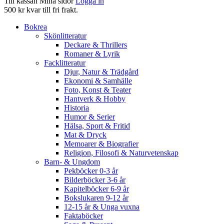
Till kassan
Mina sidor
Logga in
500 kr kvar till fri frakt.
Bokrea
Skönlitteratur
Deckare & Thrillers
Romaner & Lyrik
Facklitteratur
Djur, Natur & Trädgård
Ekonomi & Samhälle
Foto, Konst & Teater
Hantverk & Hobby
Historia
Humor & Serier
Hälsa, Sport & Fritid
Mat & Dryck
Memoarer & Biografier
Religion, Filosofi & Naturvetenskap
Barn- & Ungdom
Pekböcker 0-3 år
Bilderböcker 3-6 år
Kapitelböcker 6-9 år
Bokslukaren 9-12 år
12-15 år & Unga vuxna
Faktaböcker