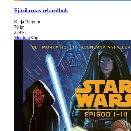
Fjärilarnas rekordbok
Katja Bargum
79 kr
229 kr
Mer info
Köp