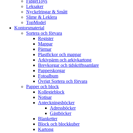
FidgetToys
Leksaker
Nyckelringar & Smått
Slime & Leklera
TopModel
Kontorsmaterial
Sortera och förvara
Register
Mappar
Pärmar
Plastfickor och mappar
Arkivpärm och arkivkartong
Brevkorgar och tidskriftssamlare
Papperskorgar
Fotoalbum
Övrigt Sortera och förvara
Papper och block
Kollegieblock
Notisar
Anteckningsböcker
Adressböcker
Gästböcker
Blanketter
Block och blockkuber
Kartong