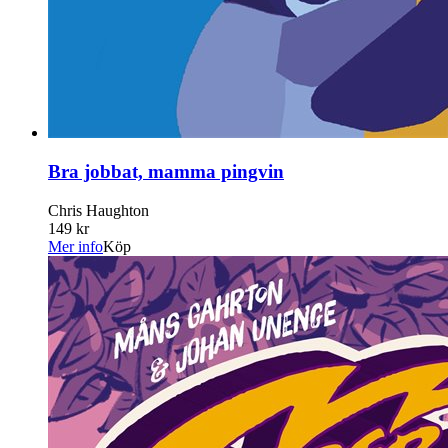
Bra jobbat, mamma pingvin
Chris Haughton
149 kr
Mer info
Köp