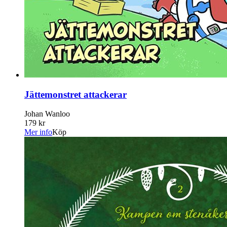
Jättemonstret attackerar
Johan Wanloo
179 kr
Mer info
Köp