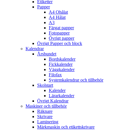
Etiketter
Papper
A4 Ohålat
A4 Hålat
A3
Färgat papper
Fotopapper
Övrigt papper
Övrigt Papper och block
Kalendrar
Årsbundet
Bordskalender
Fickkalender
Väggkalender
Filofax
Systemkalendrar och tillbehör
Skolstart
Kalender
Lärarkalender
Övrigt Kalendrar
Maskiner och tillbehör
Räknare
Skrivare
Laminering
Märkmaskin och etikettskrivare