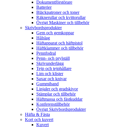
Dokumentförstörare
Batterier
Bläckpatroner och toner
Räknerullar och kvittorullar
Övrigt Maskiner och tillbehör
Skrivbordsprodukter
Gem och gemkoppar
Hålslag
Häftapparat och häftpistol
Häftklammer och tillbehör
Pennfodral
Penn- och prylställ
Skrivunderlägg
Tejp och tejphållare
Lim och klister
Saxar och knivar
Gummiband
Linjaler och gradskivor
Stämplar och tillbehör
Häftmassa och fästkuddar
Konferenstillbehör
Övrigt Skrivbordsprodukter
Häfta & Fästa
Kort och kuvert
Kuvert