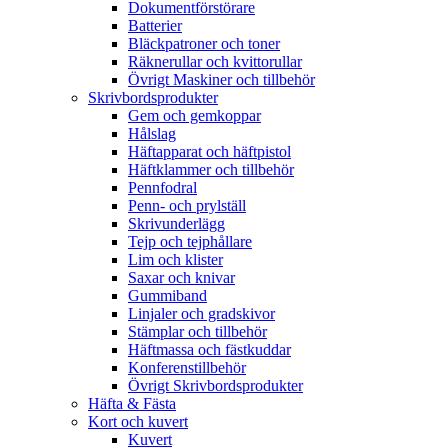
Dokumentförstörare
Batterier
Bläckpatroner och toner
Räknerullar och kvittorullar
Övrigt Maskiner och tillbehör
Skrivbordsprodukter
Gem och gemkoppar
Hålslag
Häftapparat och häftpistol
Häftklammer och tillbehör
Pennfodral
Penn- och prylställ
Skrivunderlägg
Tejp och tejphållare
Lim och klister
Saxar och knivar
Gummiband
Linjaler och gradskivor
Stämplar och tillbehör
Häftmassa och fästkuddar
Konferenstillbehör
Övrigt Skrivbordsprodukter
Häfta & Fästa
Kort och kuvert
Kuvert