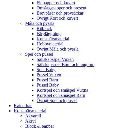
Finpapper och kuvert
Omslagspapper och present
Brevpåsar och provsäckar
Övrigt Kort och kuvert
Måla och pyssla
Ritblock
Färgläggning
Konstnärsmaterial
Hobbymaterial
Övrigt Måla och pyssla
Spel och pussel
Sällskapsspel Vuxen
Sällskapsspel Barn och ungdom
Spel Baby
Pussel Vuxen
Pussel Barn
Pussel Baby
Kortspel och småspel Vuxna
Kortspel och småspel Barn
Övrigt Spel och pussel
Kalendrar
Konstnärsmaterial
Akvarell
Akryl
Block & papper