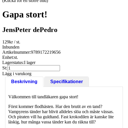
(Klicka för en större bild)
Gapa stort!
JensPeter dePedro
129
kr
/ st.
Inbunden
Artikelnummer:
9789172219656
Enhet:
st.
Lagerstatus:
I lager
St:
Lägg i varukorg
Beskrivning
Specifikationer
Välkommen till tandläkaren gapa stort!
Först kommer flodhästen. Har den brutit av en tand?
Vampyrens tänder har blivit alldeles slöa och måste vässas.
Och piraten vill ha guldtand. Fast krokodilen är kanske lite
läskig, hur många vassa tänder kan du räkna till?