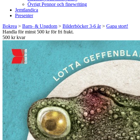
Övrigt Pennor och finewriting
Jemtlandica
Presenter
Bokrea
>
Barn- & Ungdom
>
Bilderböcker 3-6 år
>
Gapa stort!
Handla för minst 500 kr för fri frakt.
500 kr kvar