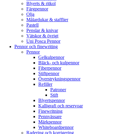
Blyerts & ritkol
Färgpennor
Olja
Målardukar & stafflier
Pastell
Penslar & knivar
Vätskor & övrigt
Uni Posca Pennor
Pennor och finewriting
Pennor
Gelkulpennor
Bläck- och kulpennor
Fiberpennor
Stiftpennor
Överstrykningspennor
Refiller
Patroner
Stift
Blyertspennor
Kalligrafi och reservoar
Finewritning
Pennvässare
Märkpennor
Whiteboardpennor
Radering och korrigering