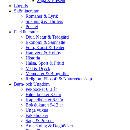
Saga & Present
Lågpris
Skönlitteratur
Romaner & Lyrik
Spänning & Thrilers
Pocket
Facklitteratur
Djur, Natur & Trädgård
Ekonomi & Samhälle
Foto, Konst & Teater
Hantverk & Hobby
Historia
Hälsa, Sport & Fritid
Mat & Dryck
Memoarer & Biografier
Religion, Filosofi & Naturvetenskap
Barn- och Ungdom
Pekböcker 0-3 år
Bilderböcker 3-6 år
Kapitelböcker 6-9 år
Bokslukaren 9-12 år
Unga vuxna
Faktaböcker
Saga & Present
Anteckning & Dagböcker