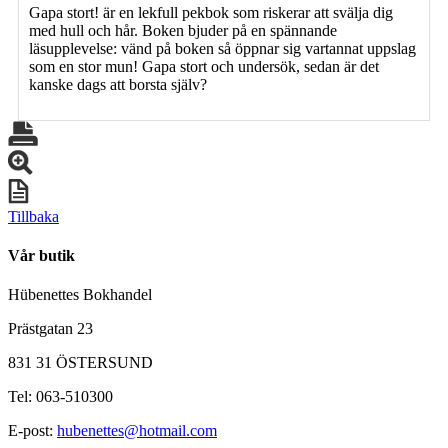
Gapa stort! är en lekfull pekbok som riskerar att svälja dig
med hull och hår. Boken bjuder på en spännande
läsupplevelse: vänd på boken så öppnar sig vartannat uppslag
som en stor mun! Gapa stort och undersök, sedan är det
kanske dags att borsta själv?
Tillbaka
Vår butik
Hübenettes Bokhandel
Prästgatan 23
831 31 ÖSTERSUND
Tel: 063-510300
E-post:
hubenettes@hotmail.com