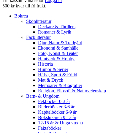
Till kassan
Mina sidor
Logga in
500 kr kvar till fri frakt.
Bokrea
Skönlitteratur
Deckare & Thrillers
Romaner & Lyrik
Facklitteratur
Djur, Natur & Trädgård
Ekonomi & Samhälle
Foto, Konst & Teater
Hantverk & Hobby
Historia
Humor & Serier
Hälsa, Sport & Fritid
Mat & Dryck
Memoarer & Biografier
Religion, Filosofi & Naturvetenskap
Barn- & Ungdom
Pekböcker 0-3 år
Bilderböcker 3-6 år
Kapitelböcker 6-9 år
Bokslukaren 9-12 år
12-15 år & Unga vuxna
Faktaböcker