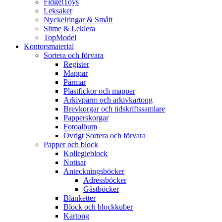
FidgetToys
Leksaker
Nyckelringar & Smått
Slime & Leklera
TopModel
Kontorsmaterial
Sortera och förvara
Register
Mappar
Pärmar
Plastfickor och mappar
Arkivpärm och arkivkartong
Brevkorgar och tidskriftssamlare
Papperskorgar
Fotoalbum
Övrigt Sortera och förvara
Papper och block
Kollegieblock
Notisar
Anteckningsböcker
Adressböcker
Gästböcker
Blanketter
Block och blockkuber
Kartong