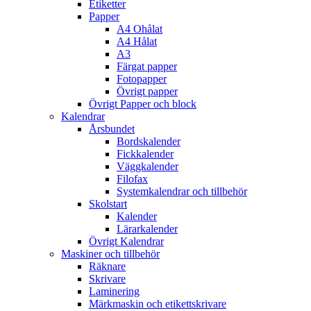
Etiketter
Papper
A4 Ohålat
A4 Hålat
A3
Färgat papper
Fotopapper
Övrigt papper
Övrigt Papper och block
Kalendrar
Årsbundet
Bordskalender
Fickkalender
Väggkalender
Filofax
Systemkalendrar och tillbehör
Skolstart
Kalender
Lärarkalender
Övrigt Kalendrar
Maskiner och tillbehör
Räknare
Skrivare
Laminering
Märkmaskin och etikettskrivare