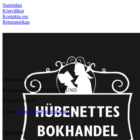
Startsidan
Köpvillkor
Kontakta oss
Returansökan
Hübenettes Bokhandel
Prästgatan 23, 831 31 ÖSTERSUND
Tel: 063-510300
E-post:
hubenettes@hotmail.com
Öppettider: