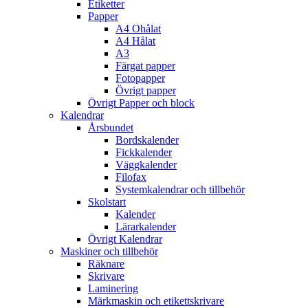
Etiketter
Papper
A4 Ohålat
A4 Hålat
A3
Färgat papper
Fotopapper
Övrigt papper
Övrigt Papper och block
Kalendrar
Årsbundet
Bordskalender
Fickkalender
Väggkalender
Filofax
Systemkalendrar och tillbehör
Skolstart
Kalender
Lärarkalender
Övrigt Kalendrar
Maskiner och tillbehör
Räknare
Skrivare
Laminering
Märkmaskin och etikettskrivare