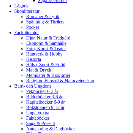
Saga & Present
Lågpris
Skönlitteratur
Romaner & Lyrik
Spänning & Thrilers
Pocket
Facklitteratur
Djur, Natur & Trädgård
Ekonomi & Samhälle
Foto, Konst & Teater
Hantverk & Hobby
Historia
Hälsa, Sport & Fritid
Mat & Dryck
Memoarer & Biografier
Religion, Filosofi & Naturvetenskap
Barn- och Ungdom
Pekböcker 0-3 år
Bilderböcker 3-6 år
Kapitelböcker 6-9 år
Bokslukaren 9-12 år
Unga vuxna
Faktaböcker
Saga & Present
Anteckning & Dagböcker