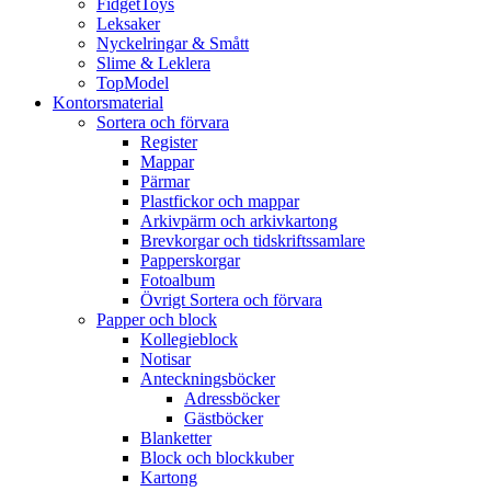
FidgetToys
Leksaker
Nyckelringar & Smått
Slime & Leklera
TopModel
Kontorsmaterial
Sortera och förvara
Register
Mappar
Pärmar
Plastfickor och mappar
Arkivpärm och arkivkartong
Brevkorgar och tidskriftssamlare
Papperskorgar
Fotoalbum
Övrigt Sortera och förvara
Papper och block
Kollegieblock
Notisar
Anteckningsböcker
Adressböcker
Gästböcker
Blanketter
Block och blockkuber
Kartong