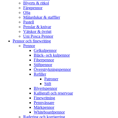
Blyerts & ritkol
Färgpennor
Olja
Målardukar & stafflier
Pastell
Penslar & knivar
Vätskor & övrigt
Uni Posca Pennor
Pennor och finewriting
Pennor
Gelkulpennor
Bläck- och kulpennor
Fiberpennor
Stiftpennor
Överstrykningspennor
Refiller
Patroner
Stift
Blyertspennor
Kalligrafi och reservoar
Finewritning
Pennvässare
Märkpennor
Whiteboardpennor
Radering och korrigering