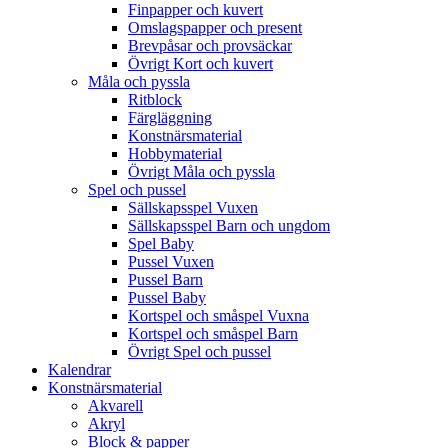
Finpapper och kuvert
Omslagspapper och present
Brevpåsar och provsäckar
Övrigt Kort och kuvert
Måla och pyssla
Ritblock
Färgläggning
Konstnärsmaterial
Hobbymaterial
Övrigt Måla och pyssla
Spel och pussel
Sällskapsspel Vuxen
Sällskapsspel Barn och ungdom
Spel Baby
Pussel Vuxen
Pussel Barn
Pussel Baby
Kortspel och småspel Vuxna
Kortspel och småspel Barn
Övrigt Spel och pussel
Kalendrar
Konstnärsmaterial
Akvarell
Akryl
Block & papper