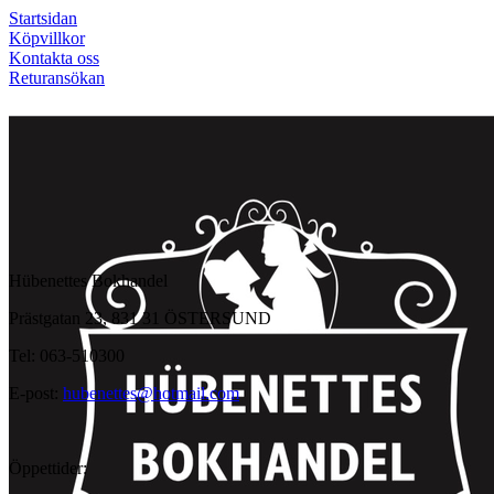
Startsidan
Köpvillkor
Kontakta oss
Returansökan
Hübenettes Bokhandel
Prästgatan 23, 831 31 ÖSTERSUND
Tel: 063-510300
E-post:
hubenettes@hotmail.com
Öppettider: