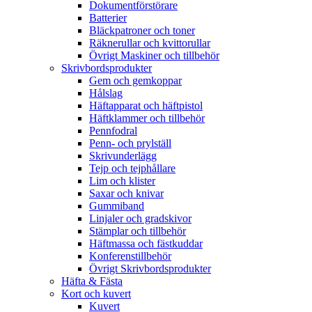
Dokumentförstörare
Batterier
Bläckpatroner och toner
Räknerullar och kvittorullar
Övrigt Maskiner och tillbehör
Skrivbordsprodukter
Gem och gemkoppar
Hålslag
Häftapparat och häftpistol
Häftklammer och tillbehör
Pennfodral
Penn- och prylställ
Skrivunderlägg
Tejp och tejphållare
Lim och klister
Saxar och knivar
Gummiband
Linjaler och gradskivor
Stämplar och tillbehör
Häftmassa och fästkuddar
Konferenstillbehör
Övrigt Skrivbordsprodukter
Häfta & Fästa
Kort och kuvert
Kuvert