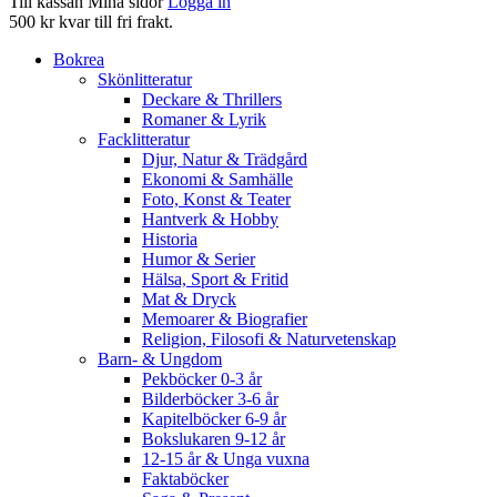
Till kassan
Mina sidor
Logga in
500 kr kvar till fri frakt.
Bokrea
Skönlitteratur
Deckare & Thrillers
Romaner & Lyrik
Facklitteratur
Djur, Natur & Trädgård
Ekonomi & Samhälle
Foto, Konst & Teater
Hantverk & Hobby
Historia
Humor & Serier
Hälsa, Sport & Fritid
Mat & Dryck
Memoarer & Biografier
Religion, Filosofi & Naturvetenskap
Barn- & Ungdom
Pekböcker 0-3 år
Bilderböcker 3-6 år
Kapitelböcker 6-9 år
Bokslukaren 9-12 år
12-15 år & Unga vuxna
Faktaböcker