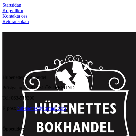
Startsidan
Köpvillkor
Kontakta oss
Returansökan
Hübenettes Bokhandel
Prästgatan 23, 831 31 ÖSTERSUND
Tel: 063-510300
E-post:
hubenettes@hotmail.com
Öppettider: