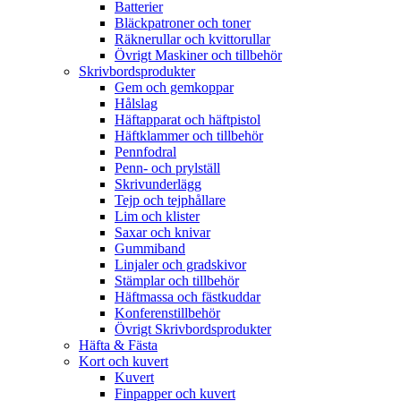
Batterier
Bläckpatroner och toner
Räknerullar och kvittorullar
Övrigt Maskiner och tillbehör
Skrivbordsprodukter
Gem och gemkoppar
Hålslag
Häftapparat och häftpistol
Häftklammer och tillbehör
Pennfodral
Penn- och prylställ
Skrivunderlägg
Tejp och tejphållare
Lim och klister
Saxar och knivar
Gummiband
Linjaler och gradskivor
Stämplar och tillbehör
Häftmassa och fästkuddar
Konferenstillbehör
Övrigt Skrivbordsprodukter
Häfta & Fästa
Kort och kuvert
Kuvert
Finpapper och kuvert