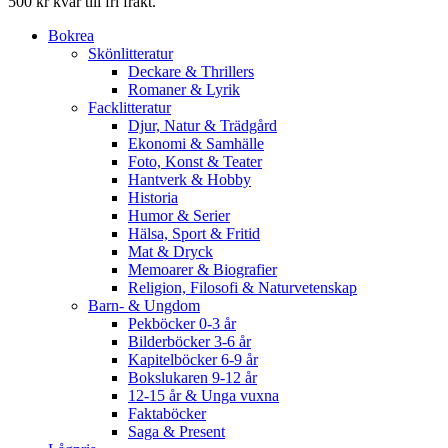
500 kr kvar till fri frakt.
Bokrea
Skönlitteratur
Deckare & Thrillers
Romaner & Lyrik
Facklitteratur
Djur, Natur & Trädgård
Ekonomi & Samhälle
Foto, Konst & Teater
Hantverk & Hobby
Historia
Humor & Serier
Hälsa, Sport & Fritid
Mat & Dryck
Memoarer & Biografier
Religion, Filosofi & Naturvetenskap
Barn- & Ungdom
Pekböcker 0-3 år
Bilderböcker 3-6 år
Kapitelböcker 6-9 år
Bokslukaren 9-12 år
12-15 år & Unga vuxna
Faktaböcker
Saga & Present