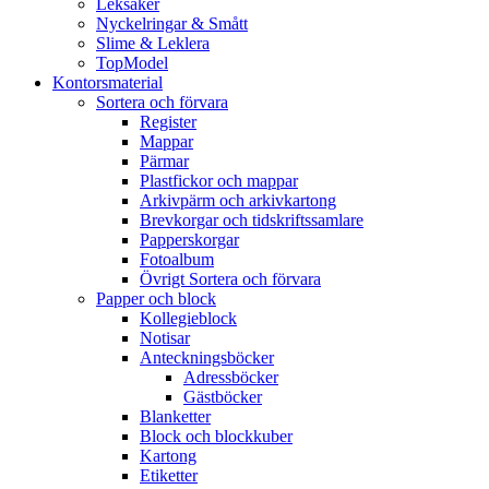
Leksaker
Nyckelringar & Smått
Slime & Leklera
TopModel
Kontorsmaterial
Sortera och förvara
Register
Mappar
Pärmar
Plastfickor och mappar
Arkivpärm och arkivkartong
Brevkorgar och tidskriftssamlare
Papperskorgar
Fotoalbum
Övrigt Sortera och förvara
Papper och block
Kollegieblock
Notisar
Anteckningsböcker
Adressböcker
Gästböcker
Blanketter
Block och blockkuber
Kartong
Etiketter