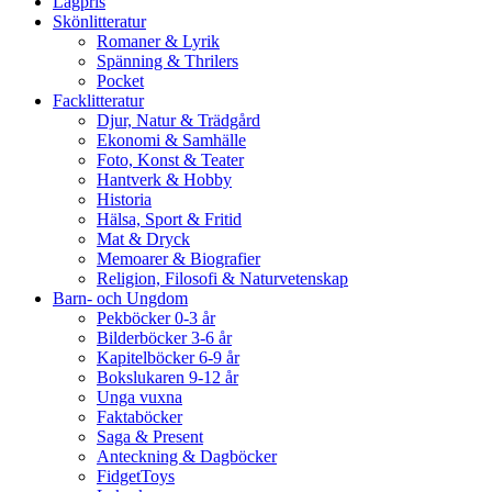
Lågpris
Skönlitteratur
Romaner & Lyrik
Spänning & Thrilers
Pocket
Facklitteratur
Djur, Natur & Trädgård
Ekonomi & Samhälle
Foto, Konst & Teater
Hantverk & Hobby
Historia
Hälsa, Sport & Fritid
Mat & Dryck
Memoarer & Biografier
Religion, Filosofi & Naturvetenskap
Barn- och Ungdom
Pekböcker 0-3 år
Bilderböcker 3-6 år
Kapitelböcker 6-9 år
Bokslukaren 9-12 år
Unga vuxna
Faktaböcker
Saga & Present
Anteckning & Dagböcker
FidgetToys