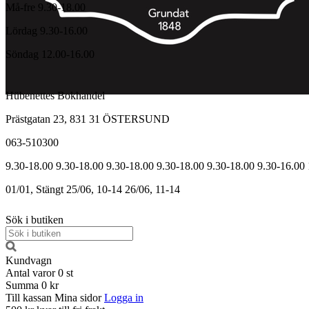
Må-fre 9.30-18.00
Lördag 9.30-16.00
Söndag 12.00-16.00
Hübenettes Bokhandel
Prästgatan 23, 831 31 ÖSTERSUND
063-510300
9.30-18.00
9.30-18.00
9.30-18.00
9.30-18.00
9.30-18.00
9.30-16.00
01/01, Stängt
25/06, 10-14
26/06, 11-14
Sök i butiken
Kundvagn
Antal varor
0
st
Summa
0 kr
Till kassan
Mina sidor
Logga in