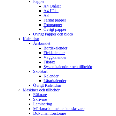
Papper
A4 Ohålat
A4 Hålat
A3
Färgat papper
Fotopapper
Övrigt papper
Övrigt Papper och block
Kalendrar
Årsbundet
Bordskalender
Fickkalender
Väggkalender
Filofax
Systemkalendrar och tillbehör
Skolstart
Kalender
Lärarkalender
Övrigt Kalendrar
Maskiner och tillbehör
Räknare
Skrivare
Laminering
Märkmaskin och etikettskrivare
Dokumentförstörare