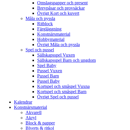
Omslagspapper och present
Brevpåsar och provsäckar
Övrigt Kort och kuvert
Måla och pyssla
Ritblock
Färgläggning
Konstnärsmaterial
Hobbymaterial
Övrigt Måla och pyssla
Spel och pussel
Sällskapsspel Vuxen
Sällskapsspel Barn och ungdom
Spel Baby
Pussel Vuxen
Pussel Barn
Pussel Baby
Kortspel och småspel Vuxna
Kortspel och småspel Barn
Övrigt Spel och pussel
Kalendrar
Konstnärsmaterial
Akvarell
Akryl
Block & papper
Blyerts & ritkol