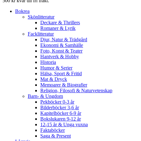
500 kr kvar till fri frakt.
Bokrea
Skönlitteratur
Deckare & Thrillers
Romaner & Lyrik
Facklitteratur
Djur, Natur & Trädgård
Ekonomi & Samhälle
Foto, Konst & Teater
Hantverk & Hobby
Historia
Humor & Serier
Hälsa, Sport & Fritid
Mat & Dryck
Memoarer & Biografier
Religion, Filosofi & Naturvetenskap
Barn- & Ungdom
Pekböcker 0-3 år
Bilderböcker 3-6 år
Kapitelböcker 6-9 år
Bokslukaren 9-12 år
12-15 år & Unga vuxna
Faktaböcker
Saga & Present