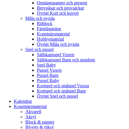
Omslagspapper och present
Brevpåsar och provsäckar
Övrigt Kort och kuvert
Måla och pyssla
Ritblock
Färgläggning
Konstnärsmaterial
Hobbymaterial
Övrigt Måla och pyssla
Spel och pussel
Sällskapsspel Vuxen
Sällskapsspel Barn och ungdom
Spel Baby
Pussel Vuxen
Pussel Barn
Pussel Baby
Kortspel och småspel Vuxna
Kortspel och småspel Barn
Övrigt Spel och pussel
Kalendrar
Konstnärsmaterial
Akvarell
Akryl
Block & papper
Blyerts & ritkol