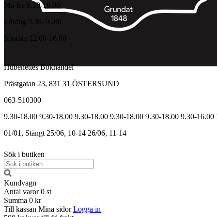
Må-fre 9.30-18.00
Lördag 9.30-16.00
Söndag 12.00-16.00
Hübenettes Bokhandel
Prästgatan 23, 831 31 ÖSTERSUND
063-510300
9.30-18.00
9.30-18.00
9.30-18.00
9.30-18.00
9.30-18.00
9.30-16.00
01/01, Stängt
25/06, 10-14
26/06, 11-14
Sök i butiken
Kundvagn
Antal varor
0
st
Summa
0 kr
Till kassan
Mina sidor
Logga in