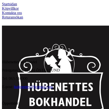
Startsidan
Köpvillkor
Kontakta oss
Returansökan
Hübenettes Bokhandel
Prästgatan 23, 831 31 ÖSTERSUND
Tel: 063-510300
E-post:
hubenettes@hotmail.com
Öppettider: