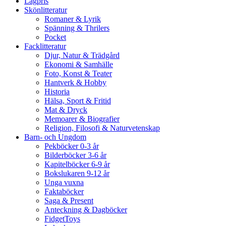
Lågpris
Skönlitteratur
Romaner & Lyrik
Spänning & Thrilers
Pocket
Facklitteratur
Djur, Natur & Trädgård
Ekonomi & Samhälle
Foto, Konst & Teater
Hantverk & Hobby
Historia
Hälsa, Sport & Fritid
Mat & Dryck
Memoarer & Biografier
Religion, Filosofi & Naturvetenskap
Barn- och Ungdom
Pekböcker 0-3 år
Bilderböcker 3-6 år
Kapitelböcker 6-9 år
Bokslukaren 9-12 år
Unga vuxna
Faktaböcker
Saga & Present
Anteckning & Dagböcker
FidgetToys