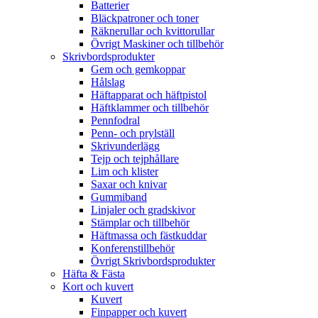
Batterier
Bläckpatroner och toner
Räknerullar och kvittorullar
Övrigt Maskiner och tillbehör
Skrivbordsprodukter
Gem och gemkoppar
Hålslag
Häftapparat och häftpistol
Häftklammer och tillbehör
Pennfodral
Penn- och prylställ
Skrivunderlägg
Tejp och tejphållare
Lim och klister
Saxar och knivar
Gummiband
Linjaler och gradskivor
Stämplar och tillbehör
Häftmassa och fästkuddar
Konferenstillbehör
Övrigt Skrivbordsprodukter
Häfta & Fästa
Kort och kuvert
Kuvert
Finpapper och kuvert