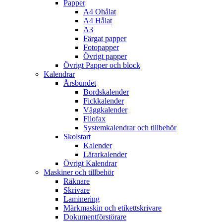
Papper
A4 Ohålat
A4 Hålat
A3
Färgat papper
Fotopapper
Övrigt papper
Övrigt Papper och block
Kalendrar
Årsbundet
Bordskalender
Fickkalender
Väggkalender
Filofax
Systemkalendrar och tillbehör
Skolstart
Kalender
Lärarkalender
Övrigt Kalendrar
Maskiner och tillbehör
Räknare
Skrivare
Laminering
Märkmaskin och etikettskrivare
Dokumentförstörare