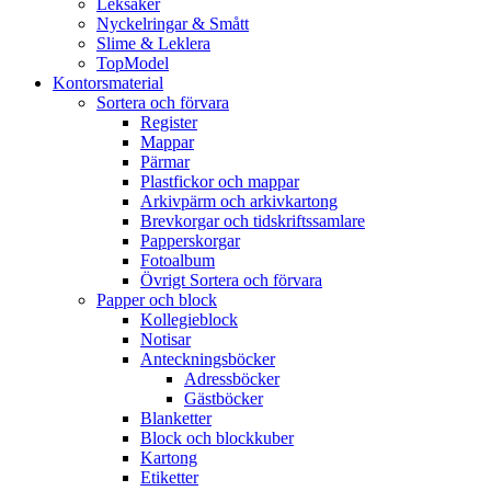
Leksaker
Nyckelringar & Smått
Slime & Leklera
TopModel
Kontorsmaterial
Sortera och förvara
Register
Mappar
Pärmar
Plastfickor och mappar
Arkivpärm och arkivkartong
Brevkorgar och tidskriftssamlare
Papperskorgar
Fotoalbum
Övrigt Sortera och förvara
Papper och block
Kollegieblock
Notisar
Anteckningsböcker
Adressböcker
Gästböcker
Blanketter
Block och blockkuber
Kartong
Etiketter